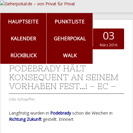
HAUPTSEITE
PUNKTLISTE
03
KALENDER
GEHERPOKAL
März 2016
RÜCKBLICK
WALK
PODEBRADY HÄLT
KONSEQUENT AN SEINEM
VORHABEN FEST…! – EC –
Udo Schaeffer
Langfristig wurden in
Podebrady
schon die Weichen in
Richtung Zukunft
gestellt. Erinnert