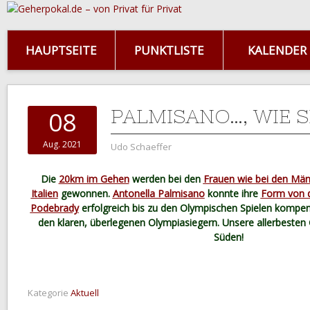
HAUPTSEITE
PUNKTLISTE
KALENDER
PALMISANO…, WIE S
08
Aug. 2021
Udo Schaeffer
Die
20km im Gehen
werden bei den
Frauen wie bei den Mä
Italien
gewonnen.
Antonella Palmisano
konnte ihre
Form von 
Podebrady
erfolgreich bis zu den Olympischen Spielen kompen
den klaren, überlegenen Olympiasiegern. Unsere allerbesten
Süden!
Kategorie
Aktuell