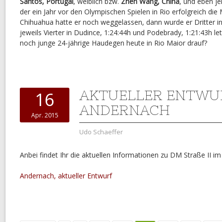
Santos, Portugal
, weiblich bzw.
Zhen Wang, China
, und eben j
der ein Jahr vor den Olympischen Spielen in Rio erfolgreich die
Chihuahua hatte er noch weggelassen, dann wurde er Dritter i
jeweils Vierter in Dudince, 1:24:44h und Podebrady, 1:21:43h l
noch junge 24-jährige Haudegen heute in Rio Maior drauf?
AKTUELLER ENTWU
16
ANDERNACH
Apr. 2015
Udo Schaeffer
Anbei findet Ihr die aktuellen Informationen zu DM Straße II i
Andernach, aktueller Entwurf