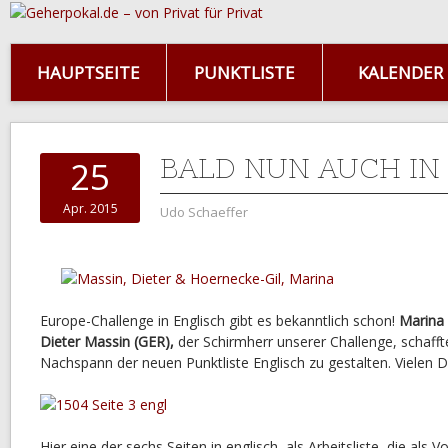
HAUPTSEITE
PUNKTLISTE
KALENDER
BALD NUN AUCH IN
25
Apr. 2015
Udo Schaeffer
Europe-Challenge in Englisch gibt es bekanntlich schon!
Marina 
Dieter Massin (GER),
der Schirmherr unserer Challenge, schafft
Nachspann der neuen Punktliste Englisch zu gestalten. Vielen Da
Hier eine der sechs Seiten in englisch, als Arbeitsliste, die als