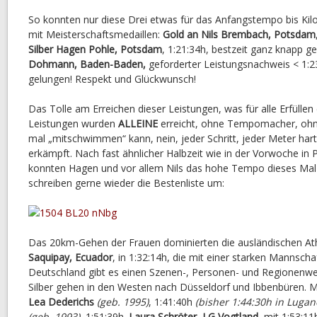
So konnten nur diese Drei etwas für das Anfangstempo bis Kilo
mit Meisterschaftsmedaillen:
Gold an Nils Brembach, Potsdam
Silber Hagen Pohle, Potsdam
, 1:21:34h, bestzeit ganz knapp 
Dohmann, Baden-Baden,
geforderter Leistungsnachweis < 1:23
gelungen! Respekt und Glückwunsch!
Das Tolle am Erreichen dieser Leistungen, was für alle Erfülle
Leistungen wurden
ALLEINE
erreicht, ohne Tempomacher, oh
mal „mitschwimmen“ kann, nein, jeder Schritt, jeder Meter hart
erkämpft. Nach fast ähnlicher Halbzeit wie in der Vorwoche in 
konnten Hagen und vor allem Nils das hohe Tempo dieses Mal 
schreiben gerne wieder die Bestenliste um:
Das 20km-Gehen der Frauen dominierten die ausländischen At
Saquipay, Ecuador
, in 1:32:14h, die mit einer starken Mannscha
Deutschland gibt es einen Szenen-, Personen- und Regionenwec
Silber gehen in den Westen nach Düsseldorf und Ibbenbüren. Mi
Lea Dederichs
(geb. 1995)
, 1:41:40h
(bisher 1:44:30h in Lugan
(geb. 1993)
, 1:51:39h.
Laura Schröter, LG Vogtland,
mit 1:53:11h