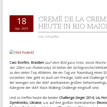
CREMÉ DE LA CREM
18
HEUTE IN RIO MAIO
Apr. 2015
Udo Schaeffer
Caio Bonfim, Brasilien
(auf dem Bild ganz links, letzte Woche
der 20km von Podebrady)
, ist bisher der
(erfolgreiche)
Vielstar
zu den vielen Top-Athleten, die ein Tag vor Naumburg einen St
vorziehen. Hier geht es auch um Prestige, Geld und Challenge-P
der wenigen von der IAAF anerkannten großen Gehermeetings, 
Kategorie der IAAF-Race Walking-Challenge eingstuft sind.
Und so treffen heute die beiden
Challenge-Sieger 2014, Liu Ho
Dymitrenko, Ukraine
, u.a. auf ihre großen Kontrahenten
Eleono