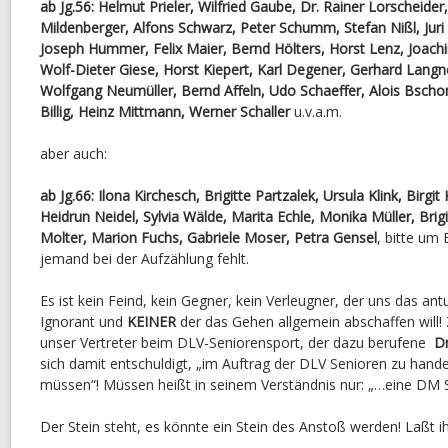
ab Jg.56: Helmut Prieler, Wilfried Gaube, Dr. Rainer Lorscheider
Mildenberger, Alfons Schwarz, Peter Schumm, Stefan Nißl, Juri
Joseph Hummer, Felix Maier, Bernd Hölters, Horst Lenz, Joach
Wolf-Dieter Giese, Horst Kiepert, Karl Degener, Gerhard Langner
Wolfgang Neumüller, Bernd Affeln, Udo Schaeffer, Alois Bscho
Billig, Heinz Mittmann, Werner Schaller
u.v.a.m.
aber auch:
ab Jg.66: Ilona Kirchesch, Brigitte Partzalek, Ursula Klink, Birgi
Heidrun Neidel, Sylvia Wälde, Marita Echle, Monika Müller, Brig
Molter, Marion Fuchs, Gabriele Moser, Petra Gensel
, bitte um 
jemand bei der Aufzählung fehlt.
Es ist kein Feind, kein Gegner, kein Verleugner, der uns das ant
Ignorant und
KEINER
der das Gehen allgemein abschaffen will
unser Vertreter beim DLV-Seniorensport, der dazu berufene
Dr
sich damit entschuldigt, „im Auftrag der DLV Senioren zu hand
müssen“! Müssen heißt in seinem Verständnis nur: „…eine DM S
Der Stein steht, es könnte ein Stein des Anstoß werden! Laßt 