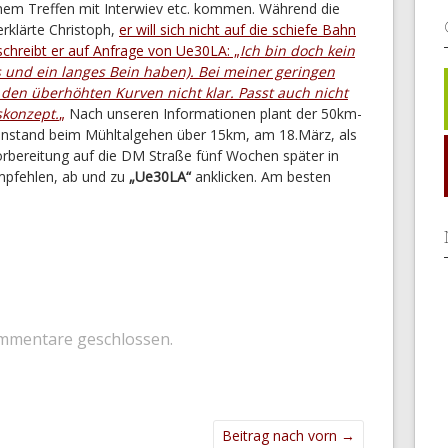
nem Treffen mit Interwiev etc. kommen. Während die
rklärte Christoph,
er will sich nicht auf die schiefe Bahn
schreibt er auf Anfrage von Ue30LA: „
Ich bin doch kein
s und ein langes Bein haben). Bei meiner geringen
den überhöhten Kurven nicht klar. Passt auch nicht
skonzept.
„
Nach unseren Informationen plant der 50km-
instand beim Mühltalgehen über 15km, am 18.März, als
orbereitung auf die DM Straße fünf Wochen später in
mpfehlen, ab und zu
„Ue30LA“
anklicken. Am besten
mmentare geschlossen.
Beitrag nach vorn
→