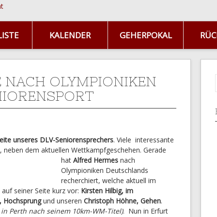
ISTE
KALENDER
GEHERPOKAL
RÜC
 NACH OLYMPIONIKEN
NIORENSPORT
eite unseres DLV-Seniorensprechers
. Viele interessante
, neben dem aktuellen Wettkampfgeschehen. Gerade
hat
Alfred Hermes
nach
Olympioniken Deutschlands
recherchiert, welche aktuell im
e auf seiner Seite kurz vor:
Kirsten Hilbig, im
, Hochsprung
und unseren
Christoph Höhne, Gehen
.
n in Perth nach seinem 10km-WM-Titel)
.
Nun in Erfurt