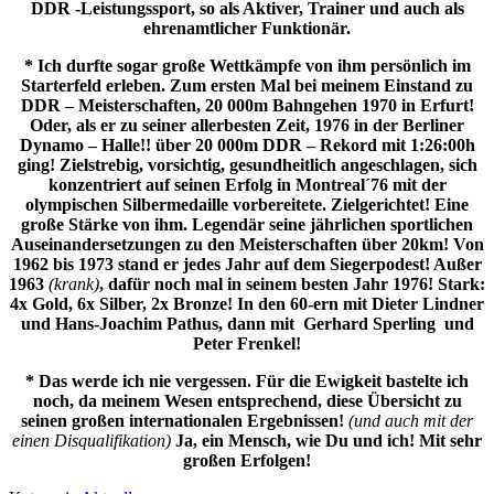
DDR -Leistungssport, so als Aktiver, Trainer und auch als
ehrenamtlicher Funktionär.
* Ich durfte sogar große Wettkämpfe von ihm persönlich im
Starterfeld erleben. Zum ersten Mal bei meinem Einstand zu
DDR – Meisterschaften, 20 000m Bahngehen 1970 in Erfurt!
Oder, als er zu seiner allerbesten Zeit, 1976 in der Berliner
Dynamo – Halle!! über 20 000m DDR – Rekord mit 1:26:00h
ging! Zielstrebig, vorsichtig, gesundheitlich angeschlagen, sich
konzentriert auf seinen Erfolg in Montreal´76 mit der
olympischen Silbermedaille vorbereitete. Zielgerichtet! Eine
große Stärke von ihm. Legendär seine jährlichen sportlichen
Auseinandersetzungen zu den Meisterschaften über 20km! Von
1962 bis 1973 stand er jedes Jahr auf dem Siegerpodest! Außer
1963
(krank)
, dafür noch mal in seinem besten Jahr 1976! Stark:
4x Gold, 6x Silber, 2x Bronze! In den 60-ern mit Dieter Lindner
und Hans-Joachim Pathus, dann mit Gerhard Sperling und
Peter Frenkel!
* Das werde ich nie vergessen. Für die Ewigkeit bastelte ich
noch, da meinem Wesen entsprechend, diese Übersicht zu
seinen großen internationalen Ergebnissen!
(und auch mit der
einen Disqualifikation)
Ja, ein Mensch, wie Du und ich! Mit sehr
großen Erfolgen!