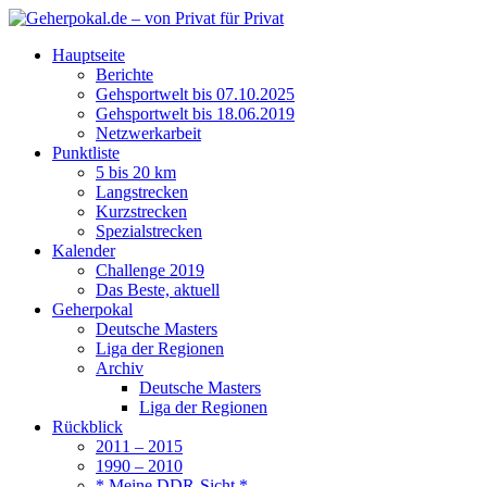
Hauptseite
Berichte
Gehsportwelt bis 07.10.2025
Gehsportwelt bis 18.06.2019
Netzwerkarbeit
Punktliste
5 bis 20 km
Langstrecken
Kurzstrecken
Spezialstrecken
Kalender
Challenge 2019
Das Beste, aktuell
Geherpokal
Deutsche Masters
Liga der Regionen
Archiv
Deutsche Masters
Liga der Regionen
Rückblick
2011 – 2015
1990 – 2010
* Meine DDR-Sicht *