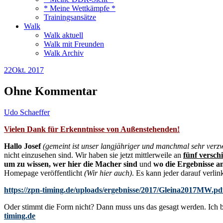
* Meine Wettkämpfe *
Trainingsansätze
Walk
Walk aktuell
Walk mit Freunden
Walk Archiv
22
Okt. 2017
Ohne Kommentar
Udo Schaeffer
Vielen Dank für Erkenntnisse von Außenstehenden!
Hallo Josef
(gemeint ist unser langjähriger und manchmal sehr verzw
nicht einzusehen sind. Wir haben sie jetzt mittlerweile an
fünf versch
um zu wissen, wer hier die Macher sind
und
wo die Ergebnisse an
Homepage veröffentlicht
(Wir hier auch)
. Es kann jeder darauf verlin
https://zpn-timing.de/uploads/ergebnisse/2017/Gleina2017MW.pd
Oder stimmt die Form nicht? Dann muss uns das gesagt werden. Ich 
timing.de