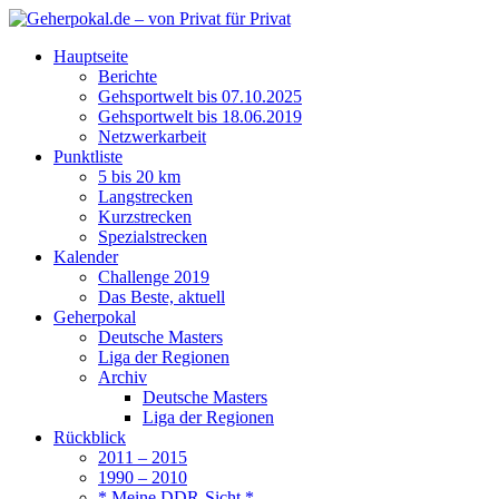
Hauptseite
Berichte
Gehsportwelt bis 07.10.2025
Gehsportwelt bis 18.06.2019
Netzwerkarbeit
Punktliste
5 bis 20 km
Langstrecken
Kurzstrecken
Spezialstrecken
Kalender
Challenge 2019
Das Beste, aktuell
Geherpokal
Deutsche Masters
Liga der Regionen
Archiv
Deutsche Masters
Liga der Regionen
Rückblick
2011 – 2015
1990 – 2010
* Meine DDR-Sicht *