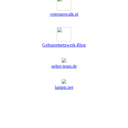
veteranswalk.pl
Gehsportnetzwerk-Blog
geher-team.de
lampis.net