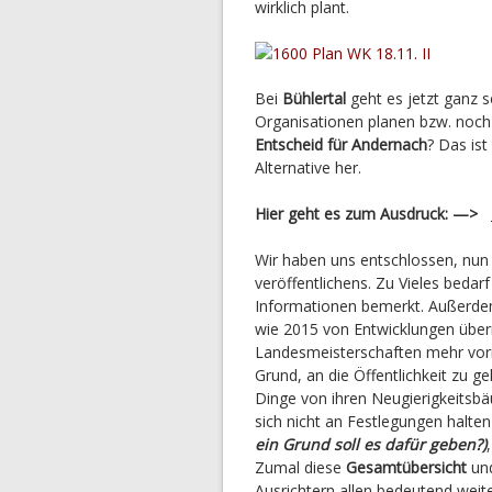
wirklich plant.
Bei
Bühlertal
geht es jetzt ganz s
Organisationen planen bzw. noch 
Entscheid für Andernach
? Das ist
Alternative her.
Hier geht es zum Ausdruck: —>
Wir haben uns entschlossen, nu
veröffentlichens. Zu Vieles bedar
Informationen bemerkt. Außerde
wie 2015 von Entwicklungen überr
Landesmeisterschaften mehr vor
Grund, an die Öffentlichkeit zu g
Dinge von ihren Neugierigkeitsbäu
sich nicht an Festlegungen halte
ein Grund soll es dafür geben?)
Zumal diese
Gesamtübersicht
und
Ausrichtern allen bedeutend weite