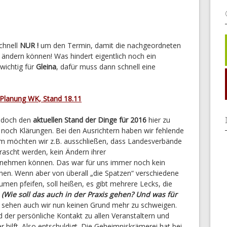
chnell
NUR !
um den Termin, damit die nachgeordneten
ändern können! Was hindert eigentlich noch ein
 wichtig für
Gleina
, dafür muss dann schnell eine
Planung WK, Stand 18.11
n doch den
aktuellen Stand der Dinge für 2016
hier zu
f noch Klärungen. Bei den Ausrichtern haben wir fehlende
m möchten wir z.B. ausschließen, dass Landesverbände
ascht werden, kein Ändern ihrer
nehmen können. Das war für uns immer noch kein
ehen. Wenn aber von überall „die Spatzen“ verschiedene
men pfeifen, soll heißen, es gibt mehrere Lecks, die
n
(Wie soll das auch in der Praxis gehen? Und was für
, sehen auch wir nun keinen Grund mehr zu schweigen.
 der persönliche Kontakt zu allen Veranstaltern und
r hilft. Also entschuldigt. Die Geheimniskrämerei hat bei