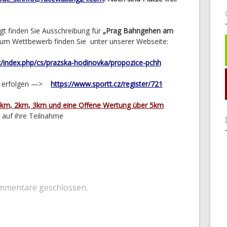
gt finden Sie Ausschreibung für
„
Prag Bahngehen am
zum Wettbewerb finden Sie unter unserer Webseite:
/index.php/cs/prazska-hodinovka/propozice-pchh
ch erfolgen —>
https://www.sportt.cz/register/721
1km, 2km, 3km und eine Offene Wertung über 5km
auf ihre Teilnahme
mmentare geschlossen.