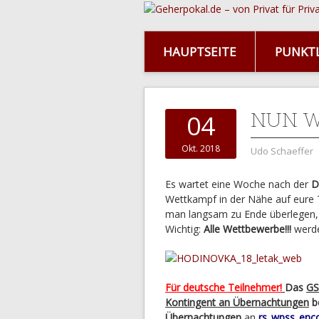
HAUPTSEITE
PUNKTL
NUN W
04
Okt. 2018
Udo Schaeffer
Es wartet eine Woche nach der
D
Wettkampf in der Nähe auf eure 
man langsam zu Ende überlegen
Wichtig:
Alle Wettbewerbe!!!
werde
Für deutsche Teilnehmer!
Das
G
Kontingent an Übernachtungen
b
Übernachtungen
an
rs_wpss_enco