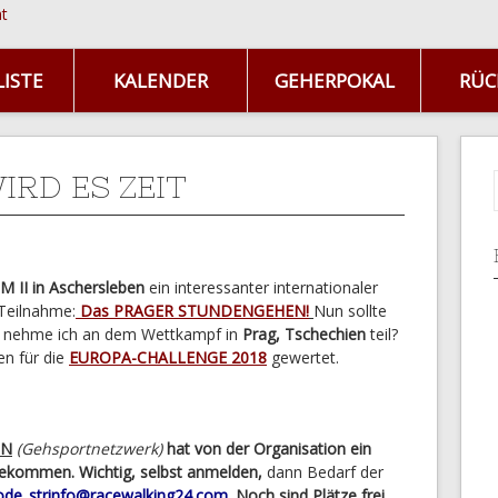
ISTE
KALENDER
GEHERPOKAL
RÜC
IRD ES ZEIT
M II in Aschersleben
ein interessanter internationaler
Teilnahme:
Das PRAGER STUNDENGEHEN!
Nun sollte
, nehme ich an dem Wettkampf in
Prag, Tschechien
teil?
n für die
EUROPA-CHALLENGE 2018
gewertet.
SN
(Gehsportnetzwerk)
hat von der Organisation ein
ekommen. Wichtig, selbst anmelden,
dann Bedarf der
de_strinfo@racewalking24.com
.
Noch sind Plätze frei.