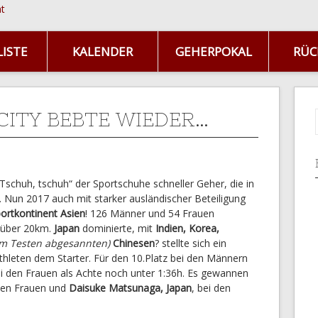
ISTE
KALENDER
GEHERPOKAL
RÜC
CITY BEBTE WIEDER…
Tschuh, tschuh“ der Sportschuhe schneller Geher, die in
 Nun 2017 auch mit starker ausländischer Beteiligung
ortkontinent Asien
! 126 Männer und 54 Frauen
l über 20km.
Japan
dominierte, mit
Indien, Korea,
um Testen abgesannten)
Chinesen
? stellte sich ein
Athleten dem Starter. Für den 10.Platz bei den Männern
 den Frauen als Achte noch unter 1:36h. Es gewannen
 den Frauen und
Daisuke Matsunaga, Japan
, bei den