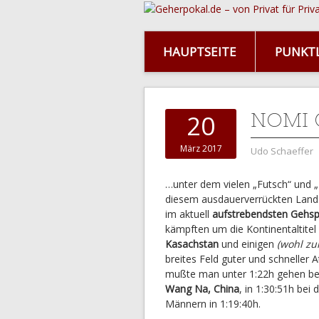
HAUPTSEITE
PUNKTL
NOMI 
20
März 2017
Udo Schaeffer
…unter dem vielen „Futsch“ und „
diesem ausdauerverrückten Land.
im aktuell
aufstrebendsten Gehsp
kämpften um die Kontinentaltite
Kasachstan
und einigen
(wohl z
breites Feld guter und schneller 
mußte man unter 1:22h gehen bei
Wang Na, China
, in 1:30:51h bei
Männern in 1:19:40h.