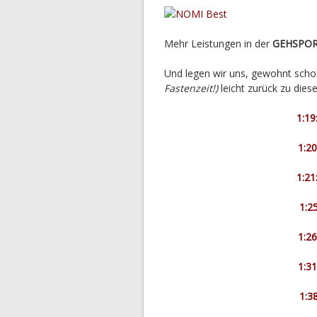
Mehr Leistungen in der
GEHSPO
Und legen wir uns, gewohnt sch
Fastenzeit!)
leicht zurück zu di
1:1
1:2
1:21
1:2
1:2
1:3
1:3