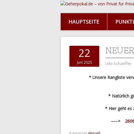
HAUPTSEITE
PUNKTL
NEUER
22
Juni 2025
Udo Schaeffer
* Unsere Rangliste vervo
* Natürlich g
* Hier geht e
—–>
2606
Kategorie
Aktuell