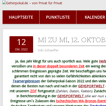
HAUPTSEITE
PUNKTLISTE
KALENDER
MI ZU MI, 12. OKTO
12
Okt. 2022
Udo Schaeffer
Ja, das Jahr klingt für uns auch sportlich aus. Viele gute
Herb
versüßen uns
in dieser doppelt besonderen Zeit
ein wenig di
schlimmen Ereignissen geprägte Zeit. Wir beschäftigen uns hie
garantiert nicht von den so vielen Gefährlichkeiten ablenke
Teamergebnissen
der Geherpokal-Saison 2022 und den viele
denen die Besten nun nach und nach in der
GEHSPORTWELT
mit unserem
ZDF
fortgesetzt
(Zahlen, Daten, Fakten)
. Zunächs
in Berichterstattung in der
GEHSPORTWELT
(die wir nun 
Ereignisse um´s Zulassen des
tschechischen WA-Bronze-Even
deutschen Territorium und unseren Wertungen des
Deutschen