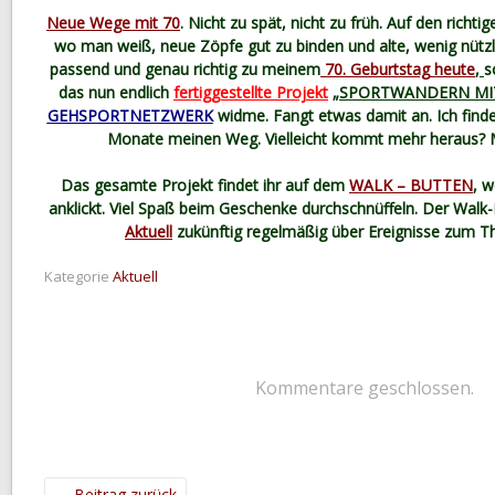
Neue Wege mit 70
. Nicht zu spät, nicht zu früh. Auf den richt
wo man weiß, neue Zöpfe gut zu binden und alte, wenig nütz
passend und genau richtig zu meinem
70. Geburtstag
heute
,
s
das nun endlich
fertiggestellte Projekt
„SPORTWANDERN MI
GEHSPORTNETZWERK
widme. Fangt etwas damit an. Ich find
Monate meinen Weg. Vielleicht kommt mehr heraus? M
Das gesamte Projekt findet ihr auf dem
WALK – BUTTEN
, w
anklickt. Viel Spaß beim Geschenke durchschnüffeln. Der Walk-
Aktuell
zukünftig regelmäßig über Ereignisse zum T
Kategorie
Aktuell
Kommentare geschlossen.
←
Beitrag zurück