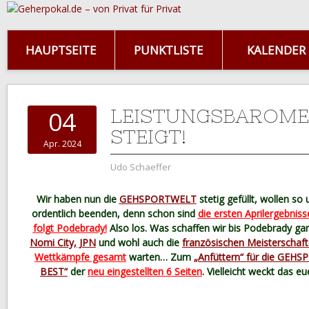
HAUPTSEITE
PUNKTLISTE
KALENDER
LEISTUNGSBAROME
04
STEIGT!
Apr. 2024
Udo Schaeffer
Wir haben nun die
GEHSPORTWELT
stetig gefüllt, wollen s
ordentlich beenden, denn schon sind
die ersten Aprilergebniss
folgt Podebrady!
Also los. Was schaffen wir bis Podebrady gar
Nomi City, JPN
und wohl auch die
französischen Meisterschaf
Wettkämpfe gesamt
warten… Zum
„Anfüttern“ für die GE
BEST“
der
neu eingestellten 6 Seiten
. Vielleicht weckt das e