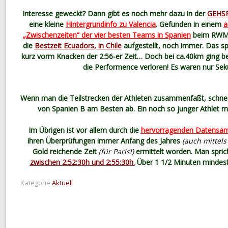
Interesse geweckt? Dann gibt es noch mehr dazu in der
GEHS
eine kleine
Hintergrundinfo zu Valencia
. Gefunden in einem
a
„Zwischenzeiten“ der vier besten Teams in Spanien
beim RWMM-
die
Bestzeit Ecuadors, in Chile
aufgestellt, noch immer. Das s
kurz vorm Knacken der 2:56-er Zeit… Doch bei ca.40km ging b
die Performence verloren! Es waren nur S
Wenn man die Teilstrecken der Athleten zusammenfaßt, schne
von Spanien B am Besten ab. Ein noch so junger Athlet m
Im Übrigen ist vor allem durch die
hervorragenden Datensamm
ihren Überprüfungen immer Anfang des Jahres
(auch mittels 
Gold reichende Zeit
(für Paris!)
ermittelt worden. Man spric
zwischen 2:52:30h und 2:55:30h.
Über 1 1/2 Minuten mindeste
Kategorie
Aktuell