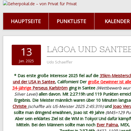
HAUPTSEITE
PUNKTLISTE
KALENDER
LAGOA UND SANTE
13
Jan. 2025
Udo Schaeffer
* Das erste große Interesse 2025 fiel auf die
35km-Meistersch
und der USA in Santee
, Californien! Der
große Gewinner ist all
34-jährige
Perseus Karlström
ging in Santee
(Wettbewerb wur
Silver Level)
allen davon. Mit 2:27:19h und 119 Punkten erreich
Ergebnis. Die Meister männlich waren über 10 Minuten lang
Christie
(schaffte als US-Meister 2025 2:45:31h)
und
Joao Vier
sollte man dringend erwähnen, Joao ist 49 Jahre
(M45=129 Pun
Aber sein erklärtes Ziel ist die WM in Tokyo! Und dafür kämpf
Mitteln. Bei den Männern sollte man noch
Ever Palma
, MEX,
Zweiter in 2:37:46h
(M32, 110P.)
wurd