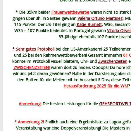
* Die 35km beider
Frauenwettbewerbe
waren nicht so stark 
gingen über 3h. In Santee gewann
Valeria Ortuno Martinez
, ME
115 Punkte. Der US-Titel ging an
Katie Burnett
, W36, Gesamt-V
W35 = 107 Punkte bedeutet. In Portugal gewann
Vitoria Olivei
33-Jährige ebenfalls 107 Punkte bracht
* Sehr gutes Protokoll
bei den US-Amerikanern! 25 Teilnehme
und 25 bei den Rahmenwettbewerben! Gesamt immerhin
61 
konnte im Protokoll visuell blättern, Uhr- und
Zwischenzeiten
e
ZWISCHENZEITEN!
waren dort zu finden. Oooops! Da höre ich
wir uns jetzt daran gewöhnen? Habe in der Darstellung abe
den Butten für die Meilen mit im Ausschnitt! Das, diese Zei
Herausforderung 2025 für die WM
?
Anmerkung!
Die besten Leistungen für die
GEHSPORTWELT
* Anmerkung 2!
Endlich auch eine Ergebnisliste zu Lagoa gefu
Veranstaltung war eine Doppelveranstaltung! Die Masters in P