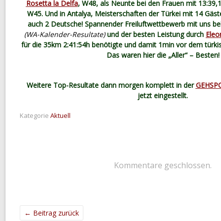
Rosetta la Delfa
, W48, als Neunte bei den Frauen mit 13:39,
W45. Und in Antalya, Meisterschaften der Türkei mit 14 Gäs
auch 2 Deutsche! Spannender Freiluftwettbewerb mit uns b
(WA-Kalender-Resultate)
und der besten Leistung durch
Eleo
für die 35km 2:41:54h benötigte und damit 1min vor dem türkis
Das waren hier die „Aller“ – Besten!
Weitere Top-Resultate dann morgen komplett in der
GEHSP
jetzt eingestellt.
Kategorie
Aktuell
Kommentare geschlossen.
←
Beitrag zurück