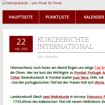
HAUPTSEITE
PUNKTLISTE
KALENDER
KURZBERICHTE
22
INTERNATIONAL
Feb. 2025
Udo Schaeffer
Überraschend, noch heute am Abend flogen uns einige
Top-Er
die Ohren. Hier nur kurz das Wichtigste zu
Pombal, Portugal, An
Türkei
. Beeindruckend: In Pombal startet
Joao Viera
, M49, mit 
Und den portugiesischen Titel bei den Frauen holt sich
Vitoria
Landesrekord! Gleich
zwei Weltrekorde
in Ancona:
Francesco 
17:55,65min den italienischen Titel mit neuem Weltrekord. B