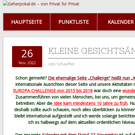
HAUPTSEITE
PUNKTLISTE
KALENDER
KLEINE GESICHTS
26
Nov. 2022
Udo Schaeffer
Schon gemerkt?
Die ehemalige Seite „Challenge“ heißt nun „
internationale Ausrichten dieser Seite und unsere Aktivitäten n
EUROPA-CHALLENGE von 2015 bis 2018
war doch eine
wunde
Zusammenführen von vielen Menschen, bei uns, um gemein
betreiben. Aber die
Idee kam mindestens 10 Jahre zu früh
. Nu
deshalb sollte auch schauen, noch alles überblicken zu könne
bleibt international aufgestellt und ich werde solange berich
ich es halbwegs auf dem aktuellen ordentlichen Niveau
Der gesamte
Kalender mit dem Stand 27. November
ist auf d