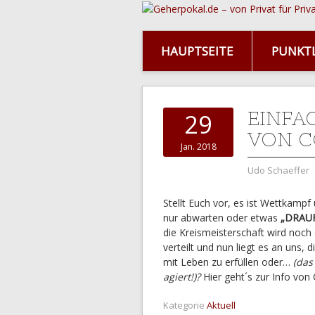
HAUPTSEITE
PUNKTL
EINFA
29
VON C
Jan. 2018
Udo Schaeffer
Stellt Euch vor, es ist Wettkamp
nur abwarten oder etwas
„DRAU
die Kreismeisterschaft wird noc
verteilt und nun liegt es an uns, 
mit Leben zu erfüllen oder…
(das
agiert!)?
Hier geht´s zur Info von
Kategorie
Aktuell