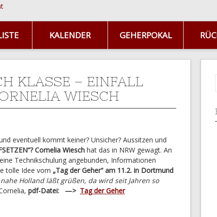
ISTE
KALENDER
GEHERPOKAL
RÜC
CH KLASSE – EINFALL
ORNELIA WIESCH
f und eventuell kommt keiner? Unsicher? Aussitzen und
FSETZEN“?
Cornelia Wiesch
hat das in NRW gewagt. An
h eine Technikschulung angebunden, Informationen
die tolle Idee vom
„Tag der Geher“ am 11.2. in Dortmund
 nahe Holland läßt grüßen, da wird seit Jahren so
 Cornelia,
pdf-Datei: —>
Tag der Geher