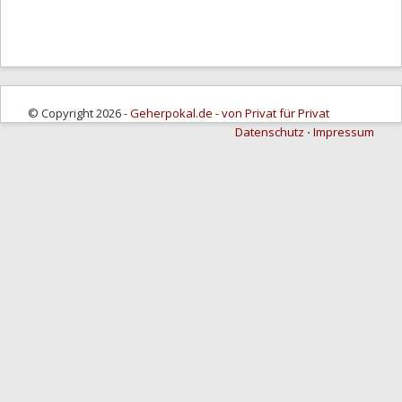
© Copyright 2026 -
Geherpokal.de - von Privat für Privat
Datenschutz
⋅
Impressum