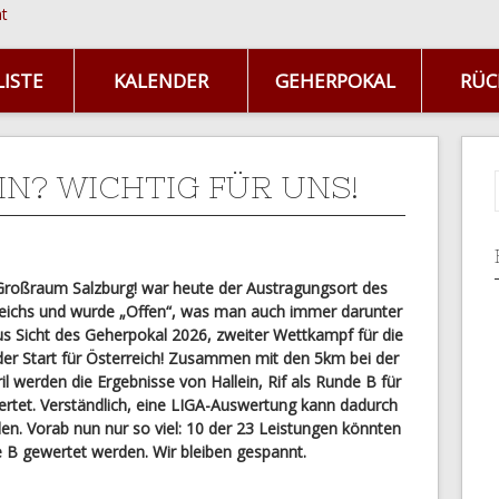
ISTE
KALENDER
GEHERPOKAL
RÜC
IN? WICHTIG FÜR UNS!
 Großraum Salzburg! war heute der Austragungsort des
eichs und wurde „Offen“, was man auch immer darunter
us Sicht des Geherpokal 2026, zweiter Wettkampf für die
er Start für Österreich! Zusammen mit den 5km bei der
l werden die Ergebnisse von Hallein, Rif als Runde B für
rtet. Verständlich, eine LIGA-Auswertung kann dadurch
. Vorab nun nur so viel: 10 der 23 Leistungen könnten
e B gewertet werden. Wir bleiben gespannt.