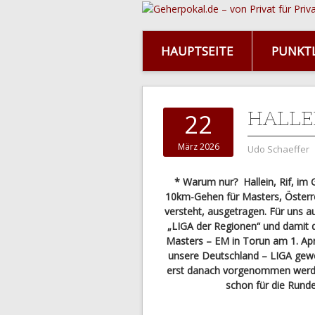
HAUPTSEITE
PUNKTL
HALLE
22
März 2026
Udo Schaeffer
* Warum nur? Hallein, Rif, im
10km-Gehen für Masters, Österr
versteht, ausgetragen. Für uns a
„LIGA der Regionen“ und damit d
Masters – EM in Torun am 1. Apri
unsere Deutschland – LIGA gewe
erst danach vorgenommen werden
schon für die Rund