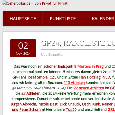
HAUPTSEITE
PUNKTLISTE
KALENDER
GP24, RANGLISTE Z
02
Nov. 2024
Udo Schaeffer
Das war noch ein
schöner Endspurt!
9 Masters in Prag
und
25
noch einmal punkten können. 5 Masters davon gleich 2x! In 
GP-Fans
Josef Smola, CZE
und in Zittau
Han Holtslag, NED
, 
sind wir beim großen Rechnen.
115 Athleten
konnten bei den 
gesamt 125 Teilnehmern 2024)
. Die
22 neuen Athleten
im
GE
die
27 Athleten
, die 2024 keine Wertung mehr erreichen konn
kompensieren. Darunter solche bekannte und verdienstvolle A
Jürgen Albrecht, Nicole Best, Dick Gnauck, Uschi Klink, Rainer
und Peter Schumm
! Hier unsere
Top50
und anschließend
GES