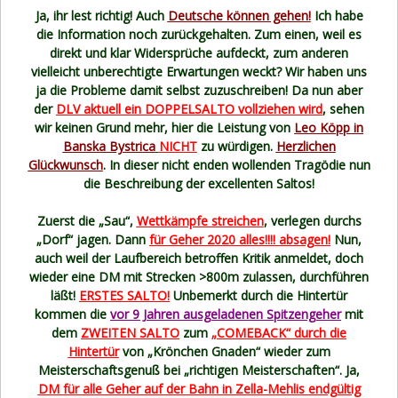
Ja, ihr lest richtig! Auch
Deutsche können gehen!
Ich habe
die Information noch zurückgehalten. Zum einen, weil es
direkt und klar Widersprüche aufdeckt, zum anderen
vielleicht unberechtigte Erwartungen weckt? Wir haben uns
ja die Probleme damit selbst zuzuschreiben! Da nun aber
der
DLV aktuell ein DOPPELSALTO vollziehen wird
, sehen
wir keinen Grund mehr, hier die Leistung von
Leo Köpp in
Banska Bystrica
NICHT
zu würdigen.
Herzlichen
Glückwunsch
. In dieser nicht enden wollenden Tragödie nun
die Beschreibung der excellenten Saltos!
Zuerst die „Sau“,
Wettkämpfe streichen
, verlegen durchs
„Dorf“ jagen. Dann
für Geher 2020 alles!!!! absagen!
Nun,
auch weil der Laufbereich betroffen Kritik anmeldet, doch
wieder eine DM mit Strecken >800m zulassen, durchführen
läßt!
ERSTES SALTO!
Unbemerkt durch die Hintertür
kommen die
vor 9 Jahren ausgeladenen Spitzengeher
mit
dem
ZWEITEN SALTO
zum
„COMEBACK“ durch die
Hintertür
von „Krönchen Gnaden“ wieder zum
Meisterschaftsgenuß bei „richtigen Meisterschaften“. Ja,
DM für alle Geher auf der Bahn in Zella-Mehlis endgültig