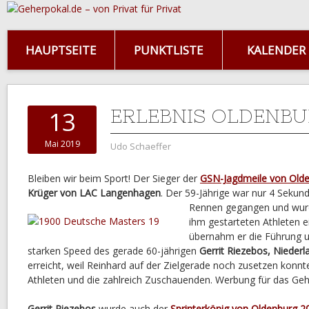
HAUPTSEITE
PUNKTLISTE
KALENDER
ERLEBNIS OLDENB
13
Mai 2019
Udo Schaeffer
Bleiben wir beim Sport! Der Sieger der
GSN-Jagdmeile von Old
Krüger von LAC Langenhagen
. Der 59-Jährige war nur 4 Sekund
Rennen gegangen und wurd
ihm gestarteten Athleten 
übernahm er die Führung 
starken Speed des gerade 60-jährigen
Gerrit Riezebos, Niederl
erreicht, weil Reinhard auf der Zielgerade noch zusetzen konnte
Athleten und die zahlreich Zuschauenden. Werbung für das Geh
Gerrit Riezebos
wurde auch der
Sprinterkönig von Oldenburg 2