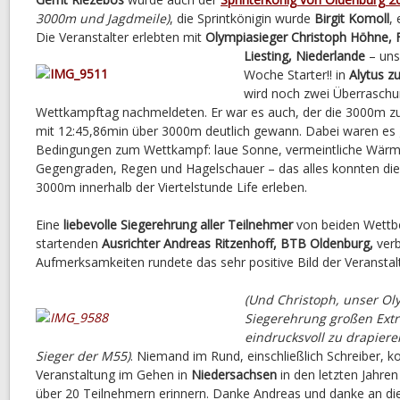
3000m und Jagdmeile)
, die Sprintkönigin wurde
Birgit Komoll
,
Die Veranstalter erlebten mit
Olympiasieger Christoph Höhne, 
Liesting, Niederlande
– unse
Woche Starter!! in
Alytus 
wird noch zwei Überraschu
Wettkampftag nachmeldeten. Er war es auch, der die 3000m zu
mit 12:45,86min über 3000m deutlich gewann. Dabei waren es g
Bedingungen zum Wettkampf: laue Sonne, vermeintliche Wärme
Gegengraden, Regen und Hagelschauer – das alles konnten die
3000m innerhalb der Viertelstunde Life erleben.
Eine
liebevolle Siegerehrung aller Teilnehmer
von beiden Wettb
startenden
Ausrichter Andreas Ritzenhoff, BTB Oldenburg,
verb
Aufmerksamkeiten rundete das sehr positive Bild der Veranstal
(Und Christoph, unser Oly
Siegerehrung großen Extr
eindrucksvoll zu drapiere
Sieger der M55)
. Niemand im Rund, einschließlich Schreiber, k
Veranstaltung im Gehen in
Niedersachsen
in den letzten Jahre
über 20 Teilnehmern erinnern. Danke Andreas und danke an die 