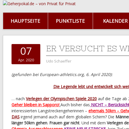
HAUPTSEITE
PUNKTLISTE
KALENDER
ER VERSUCHT ES W
07
Apr. 2020
Udo Schaeffer
(gefunden bei European-athletics.org, 6. April 2020):
Die Legende lebt und entwickelt sich we
… nach
Verlegen der Olympischen Spiele 2020
auf die Tage ab 2
Geher bleiben in Sapporo!
Auch bisher das
NICHT – Berücksich
interessierten Langstreckengeherinnen –
ehemals 50km – Gehe
DAS
irgend jemand auch auf dem globalen Schirm? Die
Männer 
länger 50km gehen
.
Frauen gar nicht
. Und mit dem
Verlegen d
Olympia-Ausgeschlossenen
KEINE NEUE STRECKE
, kein Ziel u