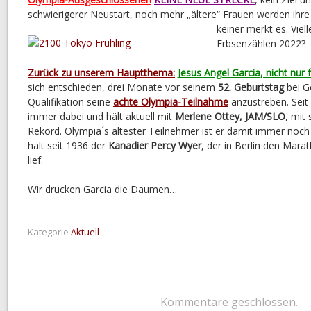
schwierigerer Neustart, noch mehr „ältere“ Frauen werden ihre
keiner merkt es. Vie
Erbsenzählen 2022?
Zurück zu unserem Hauptthema:
Jesus Angel Garcia, nicht nur 
sich entschieden, drei Monate vor seinem
52. Geburtstag
bei G
Qualifikation seine
achte Olympia-Teilnahme
anzustreben. Seit 
immer dabei und hält aktuell mit
Merlene Ottey, JAM/SLO
, mit
Rekord. Olympia´s ältester Teilnehmer ist er damit immer noch
hält seit 1936 der
Kanadier Percy Wyer
, der in Berlin den Mar
lief.
Wir drücken Garcia die Daumen…
Kategorie
Aktuell
Kommentare geschlossen.