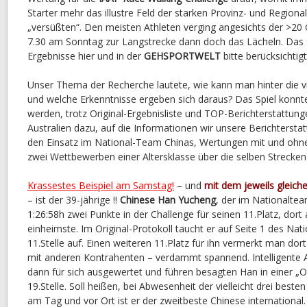
Starter mehr das illustre Feld der starken Provinz- und Regio
„versüßten“. Den meisten Athleten verging angesichts der >20 
7.30 am Sonntag zur Langstrecke dann doch das Lächeln. Das so
Ergebnisse hier und in der
GEHSPORTWELT
bitte berücksichtig
Unser Thema der Recherche lautete, wie kann man hinter die v
und welche Erkenntnisse ergeben sich daraus? Das Spiel konnte
werden, trotz Original-Ergebnisliste und TOP-Berichterstattunge
Australien dazu, auf die Informationen wir unsere Berichtersta
den Einsatz im National-Team Chinas, Wertungen mit und ohn
zwei Wettbewerben einer Altersklasse über die selben Strecken 
Krassestes Beispiel am Samstag!
– und
mit dem jeweils gleich
– ist der 39-jährige !!
Chinese Han Yucheng
, der im Nationaltea
1:26:58h zwei Punkte in der Challenge für seinen 11.Platz, dort 
einheimste. Im Original-Protokoll taucht er auf Seite 1 des Nat
11.Stelle auf. Einen weiteren 11.Platz für ihn vermerkt man dort
mit anderen Kontrahenten – verdammt spannend. Intelligente Au
dann für sich ausgewertet und führen besagten Han in einer 
19.Stelle. Soll heißen, bei Abwesenheit der vielleicht drei best
am Tag und vor Ort ist er der zweitbeste Chinese international. 