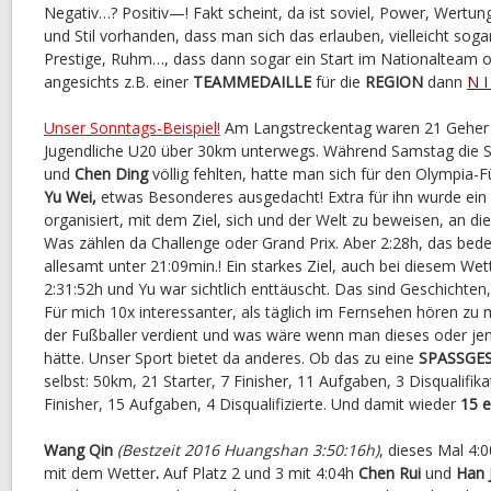
Negativ…? Positiv—! Fakt scheint, da ist soviel, Power, Wertung
und Stil vorhanden, dass man sich das erlauben, vielleicht soga
Prestige, Ruhm…, dass dann sogar ein Start im Nationalteam o
angesichts z.B. einer
TEAMMEDAILLE
für die
REGION
dann
N I
Unser Sonntags-Beispiel!
Am Langstreckentag waren 21 Geher
Jugendliche U20 über 30km unterwegs. Während Samstag die 
und
Chen Ding
völlig fehlten, hatte man sich für den Olympia-
Yu Wei,
etwas Besonderes ausgedacht! Extra für ihn wurde ein
organisiert, mit dem Ziel, sich und der Welt zu beweisen, an d
Was zählen da Challenge oder Grand Prix. Aber 2:28h, das bede
allesamt unter 21:09min.! Ein starkes Ziel, auch bei diesem We
2:31:52h und Yu war sichtlich enttäuscht. Das sind Geschichten,
Für mich 10x interessanter, als täglich im Fernsehen hören zu m
der Fußballer verdient und was wäre wenn man dieses oder jen
hätte. Unser Sport bietet da anderes. Ob das zu eine
SPASSGE
selbst: 50km, 21 Starter, 7 Finisher, 11 Aufgaben, 3 Disqualifik
Finisher, 15 Aufgaben, 4 Disqualifizierte. Und damit wieder
15 e
Wang Qin
(Bestzeit 2016 Huangshan 3:50:16h)
, dieses Mal 4:
mit dem Wetter
.
Auf Platz 2 und 3 mit 4:04h
Chen Rui
und
Han 