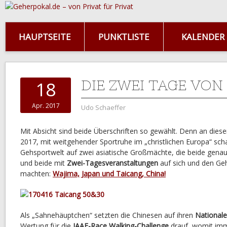
HAUPTSEITE
PUNKTLISTE
KALENDER
DIE ZWEI TAGE VON
18
Apr. 2017
Udo Schaeffer
Mit Absicht sind beide Überschriften so gewählt. Denn an di
2017, mit weitgehender Sportruhe im „christlichen Europa“ scha
Gehsportwelt auf zwei asiatische Großmächte, die beide gen
und beide mit
Zwei-Tagesveranstaltungen
auf sich und den G
machten:
Wajima, Japan und Taicang, China!
Als „Sahnehäuptchen“ setzten die Chinesen auf ihren
Nationale
Wertung für die
IAAF-Race Walking-Challenge
drauf, womit im