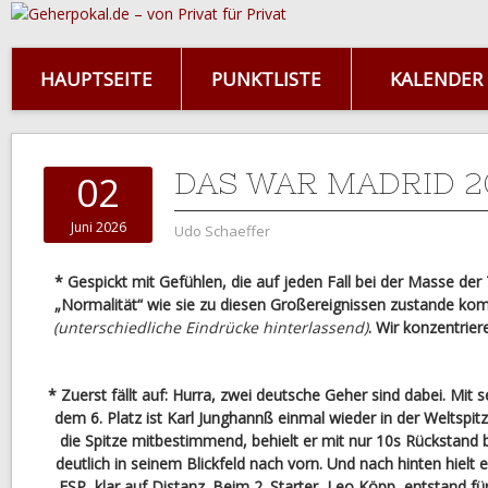
HAUPTSEITE
PUNKTLISTE
KALENDER
DAS WAR MADRID 2
02
Juni 2026
Udo Schaeffer
* Gespickt mit Gefühlen, die auf jeden Fall bei der Masse der
„Normalität“ wie sie zu diesen Großereignissen zustande ko
(unterschiedliche Eindrücke hinterlassend)
. Wir konzentrier
* Zuerst fällt auf: Hurra, zwei deutsche Geher sind dabei. Mit 
dem 6. Platz ist Karl Junghannß einmal wieder in der Weltsp
die Spitze mitbestimmend, behielt er mit nur 10s Rückstand 
deutlich in seinem Blickfeld nach vorn. Und nach hinten hielt 
ESP, klar auf Distanz. Beim 2. Starter, Leo Köpp, entstand f