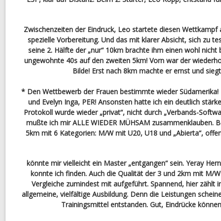
Zwischenzeiten der Eindruck, Leo startete diesen Wettkampf 
spezielle Vorbereitung. Und das mit klarer Absicht, sich zu t
seine 2. Hälfte der „nur“ 10km brachte ihm einen wohl nicht 
ungewohnte 40s auf den zweiten 5km! Vorn war der wiederho
Bilde! Erst nach 8km machte er ernst und siegt
* Den Wettbewerb der Frauen bestimmte wieder Südamerika! 
und Evelyn Inga, PER! Ansonsten hatte ich ein deutlich stärk
Protokoll wurde wieder „privat“, nicht durch „Verbands-Softwar
mußte ich mir ALLE WIEDER MÜHSAM zusammenklauben. Be
5km mit 6 Kategorien: M/W mit U20, U18 und „Abierta“, of
könnte mir vielleicht ein Master „entgangen“ sein. Yeray He
konnte ich finden. Auch die Qualität der 3 und 2km mit M/W 
Vergleiche zumindest mit aufgeführt. Spannend, hier zählt i
allgemeine, vielfältige Ausbildung. Denn die Leistungen scheine
Trainingsmittel entstanden. Gut, Eindrücke könne