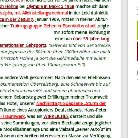
oph Höhne
bei
Olympia in Mexico 1968
machte ich dann
sziplin, mit Alleinstellungsmerkmal
in der Leichtathletik
e in der Zeitung,
Januar 1969, mitten in meiner Abitur-
einer
Trainingsgruppe Gehen in Eisenhüttenstadt
zeigte
mir sofort meine Richtung in
eine nun
über 55 Jahre lang
ernationalen Gehsports
.
(Seltenes Bild von der Strecke,
Anfangsphase der 50km in über 2000m Höhe, die mich
 Christoph Höhne ja dort die Goldmedaille mit einem
n Vorsprung von über 10min gewann!!!!!)
ine andere Welt gekommen! Nach den vielen Erlebnissen
Dokumentation Obersalzberg, eine Schneewelt bis auf
feld-Panoramastraße und seinen phantastischen
einem Geburtstag zwei Erfüllungen meiner Traumwelt:
as Hotel, unserer
Nachmittags-Soapserie „Sturm der
 Träume eines Autopioniers Deutschlands, Hans-Peter
e-Traumwerk
, was ein
WIRKLICHES
darstellt und alle
t seine Sammlungen, vor allem Blechspielzeuge jeglicher
 Modellbahnanlage und eine Vielzahl „seiner Auto´s“ im
Museum der breiten interessierten Masse zur Verfügung