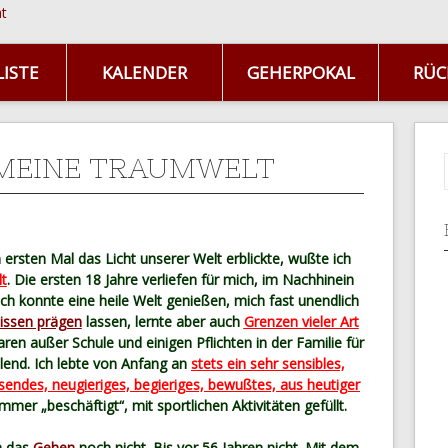
ISTE
KALENDER
GEHERPOKAL
RÜC
 MEINE TRAUMWELT
 ersten Mal das Licht unserer Welt erblickte, wußte ich
t
. Die ersten 18 Jahre verliefen für mich, im Nachhinein
ich konnte eine heile Welt genießen, mich fast unendlich
nissen prägen
lassen, lernte aber auch
Grenzen vieler Art
en außer Schule und einigen Pflichten in der Familie für
üllend. Ich lebte von Anfang an
stets ein sehr sensibles,
sendes, neugieriges, begieriges, bewußtes, aus heutiger
Immer „beschäftigt“, mit sportlichen Aktivitäten gefüllt.
h das
Gehen
noch nicht. Bis vor 56 Jahren nicht. Mit dem