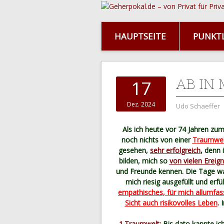
HAUPTSEITE
PUNKTL
AB IN
17
Dez. 2024
Udo Schaeffer
Als ich heute vor 74 Jahren zum
noch nichts von einer
Traumwel
gesehen,
sehr erfolgreich
, denn 
bilden, mich so
von vielen Ereig
und Freunde kennen. Die Tage war
mich riesig ausgefüllt und erf
empathisches, für mich allumfas
Sicht auch risikovolles Leben
. 
1.Traumwelt:
Bis dato kannte ic