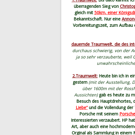
überragenden Sieg von
Christ
gleich mit
50km, einer Königsdi
Bekanntschaft. Nur eine
Annonc
Vorbereitungszeit, zum Aufbau 
dauernde Traumwelt, die des int
durchaus schwierig, von der 
ja so sehr verzauberte, weil
unwahrscheinliche
2.Traumwelt:
Heute bin ich in e
gestern
(mit der Ausstellung, 
über 1600m mit der Ross
Aussichten)
gab es heute zu m
Besuch des Hauptdrehortes, d
Liebe“
und die Vollendung der
Porsche mit seinem
Porsch
Interessierten verzaubert. HP ha
Art, aber auch eine hochmoderne
Orginal als Sammlung in einem 