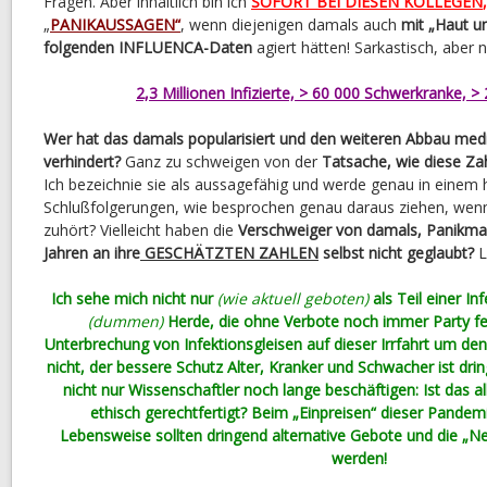
Fragen. Aber inhaltlich bin ich
SOFORT BEI DIESEN KOLLEGEN
„
PANIKAUSSAGEN“
, wenn diejenigen damals auch
mit „Haut u
folgenden INFLUENCA-Daten
agiert hätten! Sarkastisch, aber n
2,3 Millionen Infizierte, > 60 000 Schwerkranke, 
Wer hat das damals popularisiert und den weiteren Abbau mediz
verhindert?
Ganz zu schweigen von der
Tatsache, wie diese Z
Ich bezeichnie sie als aussagefähig und werde genau in einem 
Schlußfolgerungen, wie besprochen genau daraus ziehen, we
zuhört? Vielleicht haben die
Verschweiger von damals, Panikmac
Jahren an ihre
GESCHÄTZTEN ZAHLEN
selbst nicht geglaubt?
L
Ich sehe mich nicht nur
(wie aktuell geboten)
als Teil einer Inf
(dummen)
Herde, die ohne Verbote noch immer Party fei
Unterbrechung von Infektionsgleisen auf dieser Irrfahrt um de
nicht, der bessere Schutz Alter, Kranker und Schwacher ist dri
nicht nur Wissenschaftler noch lange beschäftigen: Ist das al
ethisch gerechtfertigt? Beim „Einpreisen“ dieser Pandemi
Lebensweise sollten dringend alternative Gebote und die „
werden!