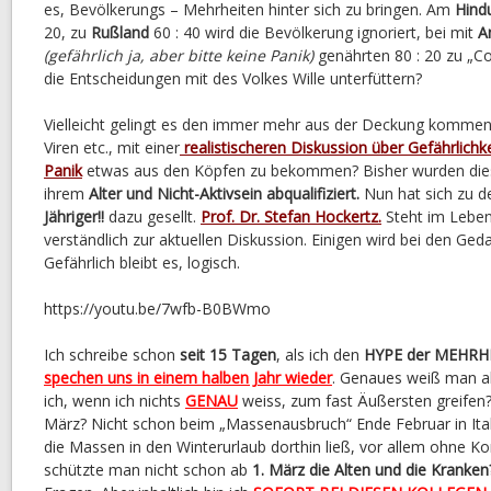
es, Bevölkerungs – Mehrheiten hinter sich zu bringen. Am
Hind
20, zu
Rußland
60 : 40 wird die Bevölkerung ignoriert, bei mit
A
(gefährlich ja, aber bitte keine Panik)
genährten 80 : 20 zu „Co
die Entscheidungen mit des Volkes Wille unterfüttern?
Vielleicht gelingt es den immer mehr aus der Deckung komm
Viren etc., mit einer
realistischeren Diskussion über Gefährlichk
Panik
etwas aus den Köpfen zu bekommen? Bisher wurden dies
ihrem
Alter und Nicht-Aktivsein abqualifiziert.
Nun hat sich zu d
Jähriger!!
dazu gesellt.
Prof. Dr. Stefan Hockertz.
Steht im Leben!
verständlich zur aktuellen Diskussion. Einigen wird bei den Ge
Gefährlich bleibt es, logisch.
https://youtu.be/7wfb-B0BWmo
Ich schreibe schon
seit 15 Tagen
, als ich den
HYPE der MEHRH
spechen uns in einem halben Jahr wieder
. Genaues weiß man a
ich, wenn ich nichts
GENAU
weiss, zum fast Äußersten greifen
März? Nicht schon beim „Massenausbruch“ Ende Februar in Itali
die Massen in den Winterurlaub dorthin ließ, vor allem ohne Ko
schützte man nicht schon ab
1. März die Alten und die Kranken