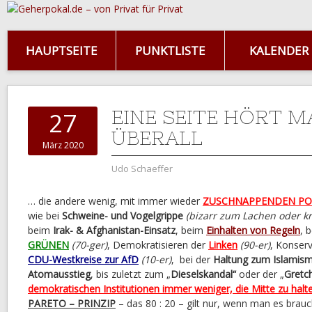
HAUPTSEITE
PUNKTLISTE
KALENDER
EINE SEITE HÖRT 
27
ÜBERALL
März 2020
Udo Schaeffer
… die andere wenig, mit immer wieder
ZUSCHNAPPENDEN PO
wie bei
Schweine- und Vogelgrippe
(bizarr zum Lachen oder k
beim
Irak- & Afghanistan-Einsatz
, beim
Einhalten von Regeln
, 
GRÜNEN
(70-ger)
, Demokratisieren der
Linken
(90-er)
, Konserv
CDU-Westkreise zur AfD
(10-er)
, bei der
Haltung zum Islamis
Atomausstieg
, bis zuletzt zum „
Dieselskandal“
oder der „
Gretc
demokratischen Institutionen immer weniger, die Mitte zu halte
PARETO – PRINZIP
– das 80 : 20 – gilt nur, wenn man es brau