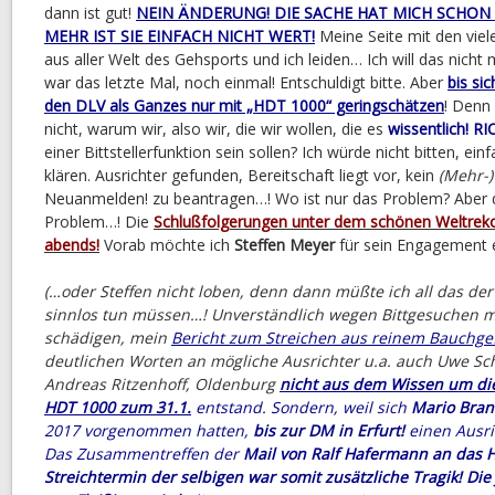
dann ist gut!
NEIN ÄNDERUNG! DIE SACHE HAT MICH SCHON
MEHR IST SIE EINFACH NICHT WERT!
Meine Seite mit den vie
aus aller Welt des Gehsports und ich leiden… Ich will das nich
war das letzte Mal, noch einmal! Entschuldigt bitte. Aber
bis si
den DLV als Ganzes nur mit „HDT 1000“ geringschätzen
! Denn 
nicht, warum wir, also wir, die wir wollen, die es
wissentlich! R
einer Bittstellerfunktion sein sollen? Ich würde nicht bitten, ei
klären. Ausrichter gefunden, Bereitschaft liegt vor, kein
(Mehr-)
Neuanmelden! zu beantragen…! Wo ist nur das Problem? Aber d
Problem…! Die
Schlußfolgerungen unter dem schönen Weltreko
abends!
Vorab möchte ich
Steffen Meyer
für sein Engagement e
(…oder Steffen nicht loben, denn dann müßte ich all das der 
sinnlos tun müssen…! Unverständlich wegen Bittgesuchen 
schädigen, mein
Bericht zum Streichen aus reinem Bauchge
deutlichen Worten an mögliche Ausrichter u.a. auch Uwe Sc
Andreas Ritzenhoff, Oldenburg
nicht aus dem Wissen um di
HDT 1000 zum 31.1.
entstand. Sondern, weil sich
Mario Bran
2017 vorgenommen hatten,
bis zur DM in Erfurt!
einen Ausri
Das Zusammentreffen der
Mail von Ralf Hafermann an das 
Streichtermin der selbigen war somit zusätzliche Tragik! Die 