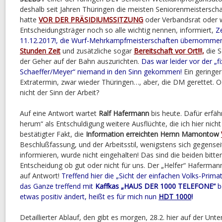
deshalb seit Jahren Thüringen die meisten Seniorenmeistersch
hatte
VOR DER PRÄSIDIUMSSITZUNG
oder Verbandsrat oder wi
Entscheidungsträger noch so alle wichtig nennen, informiert,
Ze
11.12.2017!, die Wurf-Mehrkampfmeisterschaften übernomme
Stunden Zeit
und zusätzliche sogar
Bereitschaft vor Ort!!!,
die S
der Geher auf der Bahn auszurichten.
Das war leider vor der „f
Schaeffer/Meyer“ niemand in den Sinn gekommen!
Ein geringer
Extratermin, zwar wieder Thüringen…, aber, die DM gerettet. Od
nicht der Sinn der Arbeit?
Auf eine Antwort wartet
Ralf Hafermann
bis heute. Dafür erfäh
herum“ als Entschuldigung weitere Ausflüchte, die ich hier nich
bestätigter Fakt, die
Information erreichten Hernn Mamontow
Beschlußfassung, und der Arbeitsstil, wenigstens sich gegense
informieren, wurde nicht eingehalten! Das sind die beiden bitt
Entscheidung ob gut oder nicht für uns. Der „Helfer“ Haferman
auf Antwort!
Treffend hier die „Sicht der einfachen Volks-Primat
das Ganze treffend mit
Kaffkas „HAUS DER 1000 TELEFONE“
be
etwas positiv ändert, heißt es für mich nun
HDT 1000
!
Detaillierter Ablauf, den gibt es morgen, 28.2. hier auf der Unt