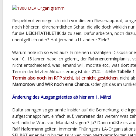
Respektvoll verneige ich mich vor diesem Riesenapparat, umge
noch höheren, ehrenamtlichen Schar, die alle doch wirklich nur
für die
LEICHTATHLETIK
da zu sein. Dafür arbeiten, noch dazu
unentgeltlich oder? Hat jemand u.U. andere Ziele?
Warum hole ich so weit aus? In meinen unzähligen Diskussion
vor 10, 15 Jahren habe ich gelernt, der
Rahmenterminplan
ist v
Nicht entscheidend, was jemand will, möchte etc., was dort steh
Termin der letzten Aktualisierung ist der
21.2. – siehe Tabelle 1
Termin also noch im RTP steht, ist er nicht gestrichen
,
nicht ab
Mamontow und WIR noch eine Chance
. Oder gilt das im Umke
Änderung des Ausgangstextes ab hier am 1. März!
Dafür springen sogenannte Insider auf die Bemerkung, die ir
aufgeschnappt hat, einfach auf, verbreiten das weiter? Was zäh
verbindliche Wort von Mandatsträgern? Ja? Dann müßte es auc
Ralf Hafermann
gelten, immerhin Thüringens LA-Organisationsch
SELBST
einer der rührigen DLV-Senioren-Wettkampforganisato