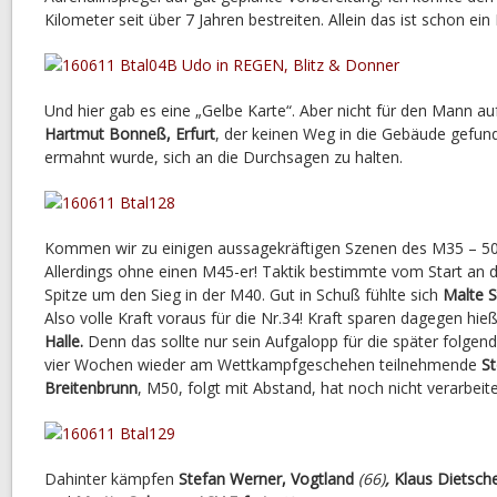
Kilometer seit über 7 Jahren bestreiten. Allein das ist schon ein 
Und hier gab es eine „Gelbe Karte“. Aber nicht für den Mann au
Hartmut Bonneß, Erfurt
, der keinen Weg in die Gebäude gefund
ermahnt wurde, sich an die Durchsagen zu halten.
Kommen wir zu einigen aussagekräftigen Szenen des M35 – 5
Allerdings ohne einen M45-er! Taktik bestimmte vom Start an 
Spitze um den Sieg in der M40. Gut in Schuß fühlte sich
Malte S
Also volle Kraft voraus für die Nr.34! Kraft sparen dagegen hie
Halle.
Denn das sollte nur sein Aufgalopp für die später folgen
vier Wochen wieder am Wettkampfgeschehen teilnehmende
St
Breitenbrunn
, M50, folgt mit Abstand, hat noch nicht verarbeit
Dahinter kämpfen
Stefan Werner, Vogtland
(66)
,
Klaus Dietsche