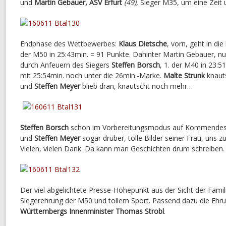
und
Martin Gebauer, ASV Erfurt
(49),
Sieger M35, um eine Zeit 
Endphase des Wettbewerbes:
Klaus Dietsche
, vorn, geht in di
der M50 in 25:43min. = 91 Punkte. Dahinter Martin Gebauer, n
durch Anfeuern des Siegers
Steffen Borsch
, 1. der M40 in 23:51
mit 25:54min. noch unter die 26min.-Marke.
Malte Strunk
knauts
und
Steffen Meyer
blieb dran, knautscht noch mehr…
Steffen Borsch
schon im Vorbereitungsmodus auf Kommende
und
Steffen Meyer
sogar drüber, tolle Bilder seiner Frau, uns zu
Vielen, vielen Dank. Da kann man Geschichten drum schreiben.
Der viel abgelichtete Presse-Höhepunkt aus der Sicht der Famil
Siegerehrung der M50 und tollem Sport. Passend dazu die Ehr
Württembergs Innenminister Thomas Strobl
.