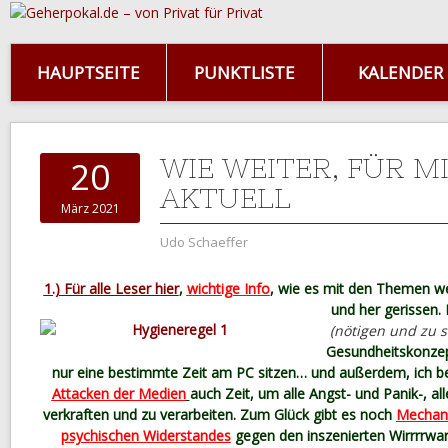
HAUPTSEITE
PUNKTLISTE
KALENDER
WIE WEITER, FÜR M
20
AKTUELL
März 2021
Udo Schaeffer
1.) Für alle Leser hier
,
wichtige Info
, wie es mit den Themen wei
und her
gerissen. 
(nötigen und zu 
Gesundheitskonzept
nur eine bestimmte Zeit am PC sitzen… und außerdem, ich be
Attacken der Medien
auch Zeit, um alle Angst- und Panik-, all
verkraften und zu verarbeiten. Zum Glück gibt es noch
Mechani
psychischen Widerstandes
gegen den inszenierten Wirrrrwarr