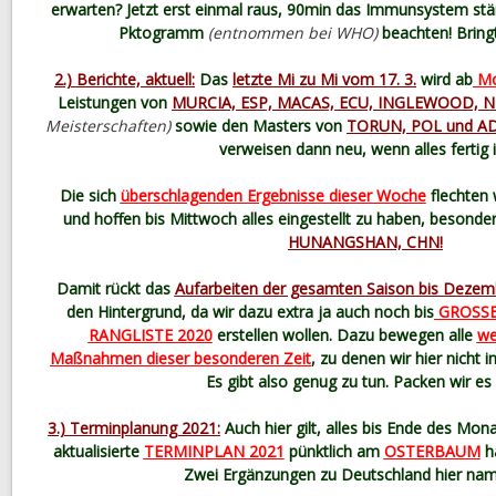
erwarten? Jetzt erst einmal raus, 90min das Immunsystem stä
Pktogramm
(entnommen bei WHO)
beachten! Bringt
2.) Berichte, aktuell:
Das
letzte Mi zu Mi vom 17. 3.
wird ab
Mo
Leistungen von
MURCIA, ESP, MACAS, ECU, INGLEWOOD, 
Meisterschaften)
sowie den Masters von
TORUN, POL und AD
verweisen dann neu, wenn alles fertig i
Die sich
überschlagenden Ergebnisse dieser Woche
flechten w
und hoffen bis Mittwoch alles eingestellt zu haben, besonde
HUNANGSHAN, CHN!
Damit rückt das
Aufarbeiten der gesamten Saison bis Dezem
den Hintergrund, da wir dazu extra ja auch noch bis
GROSSE
RANGLISTE 2020
erstellen wollen. Dazu bewegen alle
we
Maßnahmen dieser besonderen Zeit
, zu denen wir hier nicht
Es gibt also genug zu tun. Packen wir e
3.) Terminplanung 2021:
Auch hier gilt, alles bis Ende des Mona
aktualisierte
TERMINPLAN 2021
pünktlich am
OSTERBAUM
hä
Zwei Ergänzungen zu Deutschland hier name