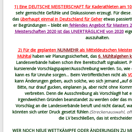
1) Eine DEUTSCHE MEISTERSCHAFT für Kaderathleten am 10. A
sehr gemischte Gefühle und Diskussionen erzeugt. Für diese 
das
überhaupt einmal in Deutschland für Geher
etwas passiert
er Begründungen – bleibt ein
fehlendes Angebot für Masters 2
Meisterschaften 2020 ist das UNERTRÄGLICHE von 2020
eige
auszuhalten.
2) Für die geplanten
NUNMEHR
als Mitteldeutschen Meister
Mühltal
haben wir Planungssicherheit, das
6. Mühltalgehen k
Landesverbände haben schon ihre Bereitschaft signalisiert. 
kursierende Vorschlagspapier/Ausschreibung werden. So, wie e
kann es für Unruhe sorgen… Beim Veröffentlichen nicht als
V
kann Änderungen geben, auch solche, wo sich jemand „auf den
Bitte, nur drauf gucken, einplanen ja, aber nicht ohne Kom
verbreiten. Denn die Ausschreibung als Vorschlag!!! hat e
irgendwelchen Gründen beanstandet zu werden oder das ma
Vorschlag an die Landesverbände beruft und nicht darauf, wa
könnten sich unter Druck gesetzt fühlen
(Streckenauswahl, of
die LV beschließen, das ist entscheide
WER NOCH NEUE WETTKÄMPFE ODER ÄNDERUNGEN ZU MEL