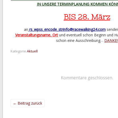
IN UNSERE TERMINPLANUNG KOMMEN KÖNN
BIS 28. März
an
rs_wpss_encode_strinfo@racewalking24.com
senden,
Veranstaltungsname, Ort
und eventuell schon Beginn und Ha
schon eine Ausschreibung…
DANKE!
Kategorie
Aktuell
Kommentare geschlossen.
←
Beitrag zurück