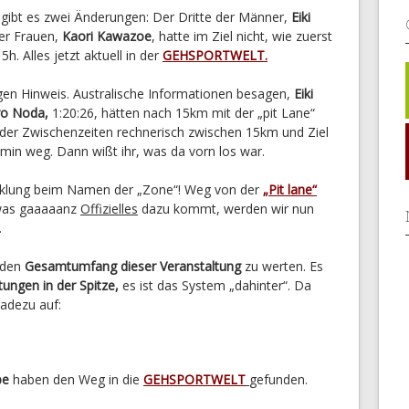
gibt es zwei Änderungen: Der Dritte der Männer,
Eiki
der Frauen,
Kaori Kawazoe
, hatte im Ziel nicht, wie zuerst
h. Alles jetzt aktuell in der
GEHSPORTWELT.
igen Hinweis. Australische Informationen besagen,
Eiki
o Noda,
1:20:26, hätten nach 15km mit der „pit Lane“
er Zwischenzeiten rechnerisch zwischen 15km und Ziel
2min weg. Dann wißt ihr, was da vorn los war.
cklung beim Namen der „Zone“! Weg von der
„Pit lane“
twas gaaaaanz
Offizielles
dazu kommt, werden wir nun
.
l den
Gesamtumfang dieser Veranstaltung
zu werten. Es
ungen in der Spitze,
es ist das System „dahinter“. Da
adezu auf:
be
haben den Weg in die
GEHSPORTWELT
gefunden.