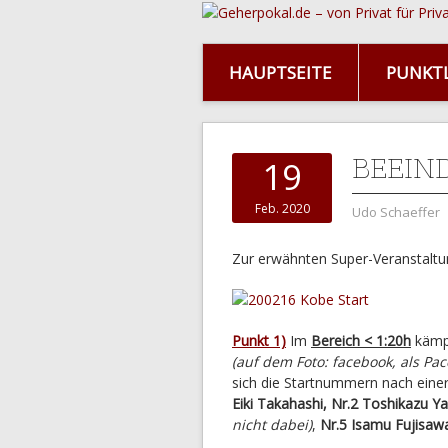
HAUPTSEITE
PUNKTL
BEEIN
19
Feb. 2020
Udo Schaeffer
Zur erwähnten Super-Veranstaltun
Punkt 1)
Im
Bereich < 1:20h
kämpf
(auf dem Foto: facebook, als Pa
sich die Startnummern nach einer
Eiki Takahashi, Nr.2 Toshikazu Ya
nicht dabei)
,
Nr.5 Isamu Fujisa