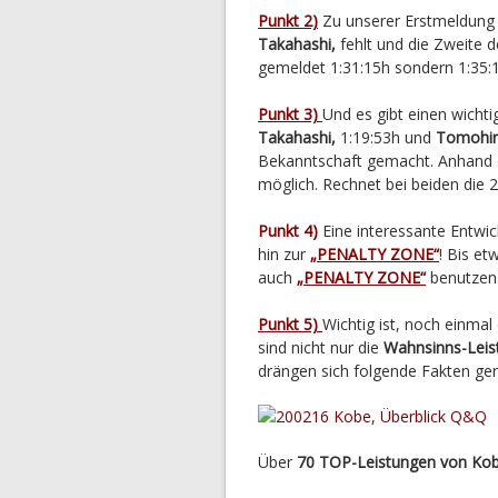
Punkt 2)
Zu unserer Erstmeldung 
Takahashi,
fehlt und die Zweite 
gemeldet 1:31:15h sondern 1:35:15
Punkt 3)
Und es gibt einen wicht
Takahashi,
1:19:53h und
Tomohir
Bekanntschaft gemacht. Anhand d
möglich. Rechnet bei beiden die 
Punkt 4)
Eine interessante Entwi
hin zur
„PENALTY ZONE“
! Bis e
auch
„PENALTY ZONE“
benutzen
Punkt 5)
Wichtig ist, noch einma
sind nicht nur die
Wahnsinns-Leist
drängen sich folgende Fakten ger
Über
70 TOP-Leistungen von Ko