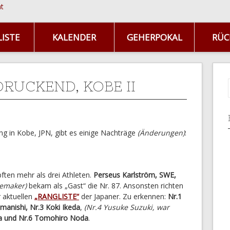
ISTE
KALENDER
GEHERPOKAL
RÜC
DRUCKEND, KOBE II
g in Kobe, JPN, gibt es einige Nachträge
(Änderungen)
:
ten mehr als drei Athleten.
Perseus Karlström, SWE,
cemaker)
bekam als „Gast“ die Nr. 87. Ansonsten richten
 aktuellen
„RANGLISTE“
der Japaner. Zu erkennen:
Nr.1
manishi, Nr.3 Koki Ikeda
,
(Nr.4 Yusuke Suzuki, war
wa und Nr.6 Tomohiro Noda
.