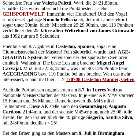
Schnellste Frau war
Valeria Paletti,
W44, die 24:21,83min.
schaffte. Das waren aber nicht die Punktbesten – siehe
GEHSPORTWELT!
Immerhin vier Hunderter! Und den Vogel
schoß der 81-jährige
Romolo Pelliccia
ab, der mit Landesrekord
sogar unter 30min. blieb! Mit seinen 29:29,90min. und 113 Punkten
verfehlte er den
25 Jahre alten Weltrekord von James Grimwade
aus 1992 nur um 5 Sekunden!
Ebenfalls am 8.7. gab es in
Castellon, Spanien
, sogar eine
Clubmeisterschaft der Masters! Fein säuberlich wurde nach
AGE-
GRADING-System
der Vereinsmeister der spanischen Senioren
ermittelt! Wahnsinn! Die beste Leistung brachte:
Miguel Angel
Carvajal,
M52, mit 22:56,45min., was ihm 90,14%-Punkte beim
AGEGRADING
bzw. 110 Punkte bei uns brachte. Wen das mehr
interessiert, schaut mal hier:
—>
170708 Castellon Männer, Gehen
Auch die Portugiesen organisierten am
8.7. in Torres Vedras
Nationale Meisterschaften der Masters. In je einer AK M/W starteten
15 Frauen und 36 Männer. Bemerkenswert die M45 mit 8
Teilnehmern. Diese AK stelle auch den
Gesamtsieger, Augusto
Cardoso,
21:44min. und der sechste M45-er ging noch 25:08, tolle
Breite! Bei den Frauen blieb die 40-jährige
Siegerin, Sandra Silva
,
mit 24:49min. deutlich < 25!
Bei den Briten ging zu den Masters am
9. Juli in Birmingham