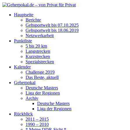
Hauptseite
Berichte
Gehsportwelt bis 07.10.2025
Gehsportwelt bis 18.06.2019
Netzwerkarbeit
Punktliste
5 bis 20 km
Langstrecken
Kurzstrecken
Spezialstrecken
Kalender
Challenge 2019
Das Beste, aktuell
Geherpokal
Deutsche Masters
Liga der Regionen
Archiv
Deutsche Masters
Liga der Regionen
Rückblick
2011 – 2015
1990 – 2010
* Meine DDR-Sicht *