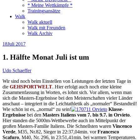
* Meine Wettkämpfe *
Trainingsansätze
Walk
Walk aktuell
Walk mit Freunden
Walk Archiv
18
Juli 2017
1. Hälfte Monat Juli ist um
Udo Schaeffer
Wir sind noch beim Einstellen von Leistungen der letzten Tage in
die
GEHSPORTWELT
. Hier erfolgt auch noch eine kleine
Zusammenfassung in Worten, es lohnt sich. Vor allem, wenn man
sich die Masters-Ergebnisse bei den Meisterschaften vieler Länder
anschaut – integriert in die Leichtathletik als „normaler“ Bestandteil!
Wie schön ist es, „normal“ zu sein!
Klasse-
Ergebnisse
bei den
Masters Italiens vom 7. bis 9.7. in Orvieto
.
Hier standen die 5000m-Wettbewerbe auch im Mittelpunkt der
großen Masters-Familie Italiens. Die Schnellsten waren
Vincenco
Verde
, M35, Nr.82, Sieger in 22:37,04min. vor
Francesco
Scafuro
, M40, Nr. 296, in 23:51,41min. bei warmen Temperaturen.