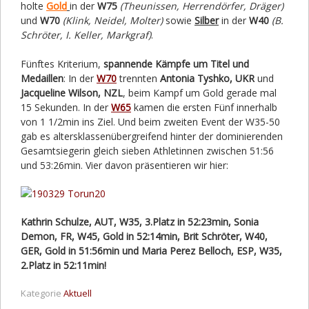
holte
Gold
in der
W75
(Theunissen, Herrendörfer, Dräger)
und
W70
(Klink, Neidel, Molter)
sowie
Silber
in der
W40
(B.
Schröter, I. Keller, Markgraf)
.
Fünftes Kriterium,
spannende Kämpfe um Titel und
Medaillen
: In der
W70
trennten
Antonia Tyshko, UKR
und
Jacqueline Wilson, NZL
, beim Kampf um Gold gerade mal
15 Sekunden. In der
W65
kamen die ersten Fünf innerhalb
von 1 1/2min ins Ziel. Und beim zweiten Event der W35-50
gab es altersklassenübergreifend hinter der dominierenden
Gesamtsiegerin gleich sieben Athletinnen zwischen 51:56
und 53:26min. Vier davon präsentieren wir hier:
Kathrin Schulze, AUT, W35, 3.Platz in 52:23min, Sonia
Demon, FR, W45, Gold in 52:14min, Brit Schröter, W40,
GER, Gold in 51:56min und Maria Perez Belloch, ESP, W35,
2.Platz in 52:11min!
Kategorie
Aktuell