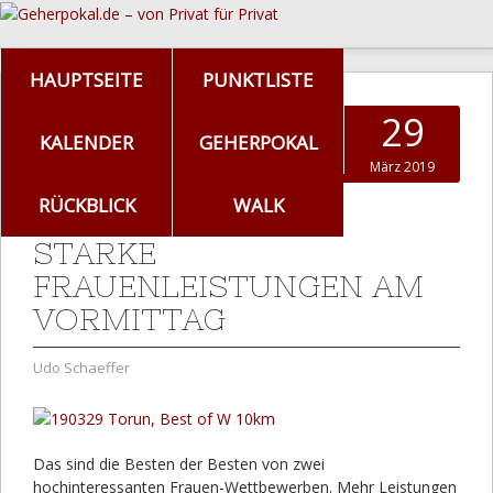
HAUPTSEITE
PUNKTLISTE
29
KALENDER
GEHERPOKAL
März 2019
RÜCKBLICK
WALK
STARKE
FRAUENLEISTUNGEN AM
VORMITTAG
Udo Schaeffer
Das sind die Besten der Besten von zwei
hochinteressanten Frauen-Wettbewerben. Mehr Leistungen