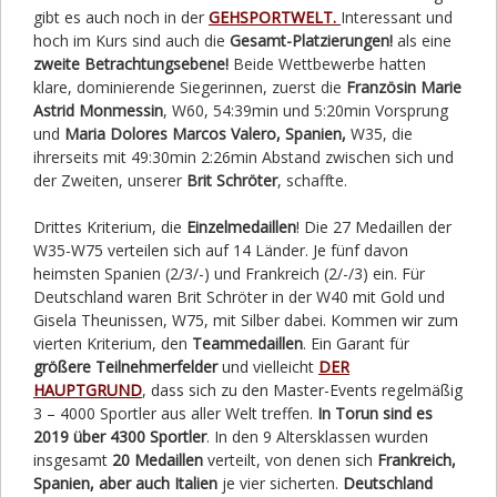
gibt es auch noch in der
GEHSPORTWELT.
Interessant und
hoch im Kurs sind auch die
Gesamt-Platzierungen!
als eine
zweite Betrachtungsebene!
Beide Wettbewerbe hatten
klare, dominierende Siegerinnen, zuerst die
Französin Marie
Astrid Monmessin
, W60, 54:39min und 5:20min Vorsprung
und
Maria Dolores Marcos Valero, Spanien,
W35, die
ihrerseits mit 49:30min 2:26min Abstand zwischen sich und
der Zweiten, unserer
Brit Schröter
, schaffte.
Drittes Kriterium, die
Einzelmedaillen
! Die 27 Medaillen der
W35-W75 verteilen sich auf 14 Länder. Je fünf davon
heimsten Spanien (2/3/-) und Frankreich (2/-/3) ein. Für
Deutschland waren Brit Schröter in der W40 mit Gold und
Gisela Theunissen, W75, mit Silber dabei. Kommen wir zum
vierten Kriterium, den
Teammedaillen
. Ein Garant für
größere Teilnehmerfelder
und vielleicht
DER
HAUPTGRUND
, dass sich zu den Master-Events regelmäßig
3 – 4000 Sportler aus aller Welt treffen.
In Torun sind es
2019 über 4300 Sportler
. In den 9 Altersklassen wurden
insgesamt
20 Medaillen
verteilt, von denen sich
Frankreich,
Spanien, aber auch Italien
je vier sicherten.
Deutschland