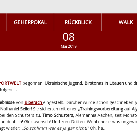
GEHERPOKAL
RÜCKBLICK
WALK
08
Mai 2019
PORTWELT
begonnen.
Ukrainische Jugend, Birstonas in Litauen
und di
folgen …
ebnisse
von
Biberach
eingestellt. Darüber wurde schon geschrieben
(
Nathaniel Seiler!
Sie sicherten mit einer
„Trainingsvorbereitung auf Al
bei den Schusters zu.
Timo Schusters,
Alemannia Aachen, seit Monaten
 deutlich! Glückwunsch! Und zum Dritten: Wohl eher etwas ungewoll
ngt wieder:
„So schlimm war es ja gar nicht!“
Oh, ha…