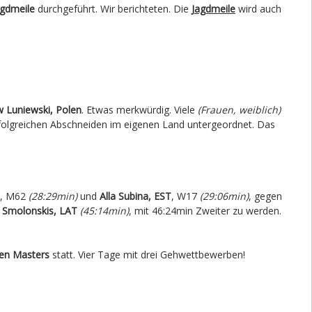
gdmeile
durchgeführt. Wir berichteten. Die
Jagdmeile
wird auch
w Luniewski, Polen
. Etwas merkwürdig. Viele
(Frauen, weiblich)
olgreichen Abschneiden im eigenen Land untergeordnet. Das
, M62
(28:29min)
und
Alla Subina, EST
, W17
(29:06min)
, gegen
 Smolonskis, LAT
(45:14min)
, mit 46:24min Zweiter zu werden.
hen Masters
statt. Vier Tage mit drei Gehwettbewerben!