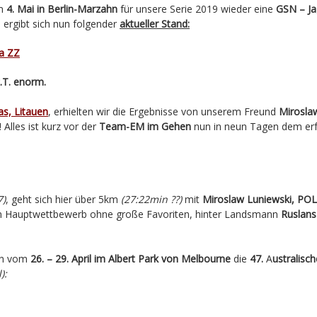
am
4. Mai in Berlin-Marzahn
für unsere Serie 2019 wieder eine
GSN – Ja
 ergibt sich nun folgender
aktueller Stand:
.T. enorm.
as, Litauen
, erhielten wir die Ergebnisse von unserem Freund
Mirosla
 Alles ist kurz vor der
Team-EM im Gehen
nun in neun Tagen dem erf
7)
, geht sich hier über 5km
(27:22min ??)
mit
Miroslaw Luniewski, POL
im Hauptwettbewerb ohne große Favoriten, hinter Landsmann
Ruslans
en vom
26. – 29. April im Albert Park von Melbourne
die
47.
A
ustralisc
):