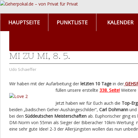
HAUPTSEITE
PUNKTLISTE
KALENDER
MI ZU MI, 8. 5.
Udo Schaeffer
Wir haben mit der Aufarbeitung der
letzten 10 Tage
in der
GEHS
füllen unsere erstellte
338. Seite!
Weitere 
Jetzt haben wir für Euch auch die
Top-Erg
beiden „badischen Geher-Aushängeschilder“,
Carl Dohmann
und
bei den
Süddeutschen Meisterschaften
ab. Euphorischer ging es 
DM-Norm von 55min als Sieger der Biberacher 10km-Wertung nun
eine sehr gute Idee! 2-3 der Allerjüngsten wollen das nun unbedi