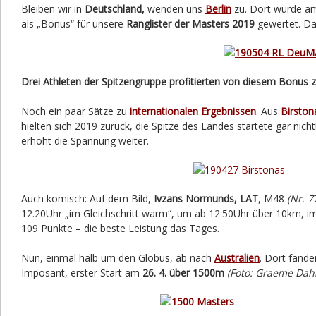
Bleiben wir in
Deutschland,
wenden uns
Berlin
zu. Dort wurde 
als „Bonus“ für unsere
Ranglister der Masters 2019
gewertet. Da
Drei Athleten der Spitzengruppe profitierten von diesem Bonus z
Noch ein paar Sätze zu
internationalen Ergebnissen
. Aus
Birston
hielten sich 2019 zurück, die Spitze des Landes startete gar nicht!
erhöht die Spannung weiter.
Auch komisch: Auf dem Bild,
Ivzans Normunds, LAT
, M48
(Nr. 7
12.20Uhr „im Gleichschritt warm“, um ab 12:50Uhr über 10km, 
109 Punkte – die beste Leistung das Tages.
Nun, einmal halb um den Globus, ab nach
Australien
. Dort fand
Imposant, erster Start am
26. 4. über 1500m
(Foto: Graeme Dahl