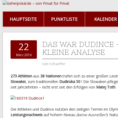
HAUPTSEITE
PUNKTLISTE
KALENDER
DAS WAR DUDINCE 
22
KLEINE ANALYSE
März 2016
Udo Schaeffer
273 Athleten
aus
38 Nationen
trafen sich zu einer großen Lei
Slowakei
, zum traditionellen
Dudinska 50
! Die Slowaken pfleg
seit Jahrzehnten – nicht erst seit den Erfolgen von
Matej Toth
.
Die Athleten und Dudince nutzten den zeitigen Termin im Oly
Leistungsnachweis
auf hohem Niveau
(keine Ausreißer!)
. Natü