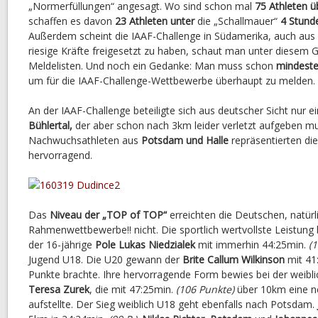
„Normerfüllungen“ angesagt. Wo sind schon mal
75 Athleten 
schaffen es davon
23 Athleten unter
die „Schallmauer“
4 Stund
Außerdem scheint die IAAF-Challenge in Südamerika, auch au
riesige Kräfte freigesetzt zu haben, schaut man unter diesem G
Meldelisten. Und noch ein Gedanke: Man muss schon
mindeste
um für die IAAF-Challenge-Wettbewerbe überhaupt zu melden.
An der IAAF-Challenge beteiligte sich aus deutscher Sicht nur ei
Bühlertal,
der aber schon nach 3km leider verletzt aufgeben mu
Nachwuchsathleten aus
Potsdam und Halle
repräsentierten di
hervorragend.
Das
Niveau der „TOP of TOP“
erreichten die Deutschen, natürli
Rahmenwettbewerbe!! nicht. Die sportlich wertvollste Leistun
der 16-jährige
Pole Lukas Niedzialek
mit immerhin 44:25min.
(1
Jugend U18. Die U20 gewann der
Brite Callum Wilkinson
mit 41
Punkte brachte. Ihre hervorragende Form bewies bei der weibl
Teresa Zurek
, die mit 47:25min.
(106 Punkte)
über 10km eine ne
aufstellte. Der Sieg weiblich U18 geht ebenfalls nach Potsdam.