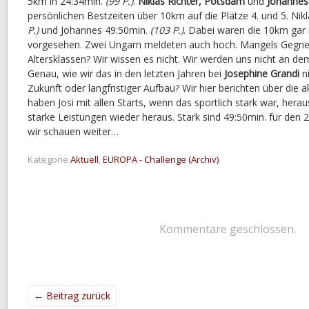
5km in 24:34min.
(99 P.)
.
Niklas Richter, Potsdam
und
Johannes 
persönlichen Bestzeiten über 10km auf die Plätze 4. und 5. Nik
P.)
und Johannes 49:50min.
(103 P.)
. Dabei waren die 10km gar n
vorgesehen. Zwei Ungarn meldeten auch hoch. Mangels Gegnern
Altersklassen? Wir wissen es nicht. Wir werden uns nicht an dem
Genau, wie wir das in den letzten Jahren bei
Josephine Grandi
ni
Zukunft oder langfristiger Aufbau? Wir hier berichten über die a
haben Josi mit allen Starts, wenn das sportlich stark war, herausg
starke Leistungen wieder heraus. Stark sind 49:50min. für den 
wir schauen weiter…
Kategorie
Aktuell
,
EUROPA - Challenge (Archiv)
Kommentare geschlossen.
←
Beitrag zurück