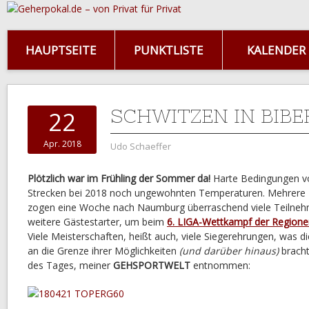
HAUPTSEITE
PUNKTLISTE
KALENDER
SCHWITZEN IN BIB
22
Apr. 2018
Udo Schaeffer
Plötzlich war im Frühling der Sommer da!
Harte Bedingungen vo
Strecken bei 2018 noch ungewohnten Temperaturen. Mehrere 
zogen eine Woche nach Naumburg überraschend viele Teilneh
weitere Gästestarter, um beim
6. LIGA-Wettkampf der Regione
Viele Meisterschaften, heißt auch, viele Siegerehrungen, was d
an die Grenze ihrer Möglichkeiten
(und darüber hinaus)
bracht
des Tages, meiner
GEHSPORTWELT
entnommen: