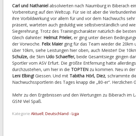
Carl und Nathaniel
absolvierten nach Naumburg in Biberach eine
Vorbereitung auf den Weltcup. Für sie ist aber die Verbundenhe
ihre Vorbildwirkung vor allem für und vor dem Nachwuchs sehr 
präsent, warteten auch geduldig wie selbstverständlich und wi
Siegerehrung. Trotz des Trainingscharakter natürlich die beste
Gleich dahinter:
Helmut Prieler,
er ging unter diesen Bedingunge
der Vorwoche.
Felix Maier
ging für das Team wieder die 20km u
über 10km, siehe Leistungen hier oben, auch Meister! Die 1
Schulze,
die 5km
Udo Schaeffer,
beide Gesamtsiege gingen dam
Sportler vom ASV Erfurt. Die größte Entfernung hatte allerding
durchzustehen, um hier in die
TOPTEN
zu kommen. Neu in de
Leni Elbing!
Giessen. Und mit
Tabitha Hörl, Diez
, schrammte di
Nachwuchssportlerin des Tages knapp die „80-er“. Herzlichen 
Mehr zu den Ergebnissen und den Wertungen zu Biberach im L
GSN! Viel Spaß.
Kategorie
Aktuell
,
Deutschland - Liga