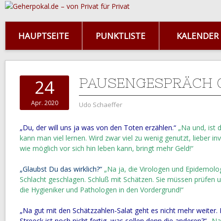
HAUPTSEITE
PUNKTLISTE
KALENDER
PAUSENGESPRÄCH 
24
Apr. 2020
Udo Schaeffer
„Du, der will uns ja was von den Toten erzählen.“
„Na und, ist 
kann man viel lernen. Wird zwar viel zu wenig genutzt, lieber in
wie möglich vor sich hin leben kann, bringt mehr Geld!“
„Glaubst Du das wirklich?“
„Na ja, die Virologen und Epidemolo
Schlacht geschlagen. Schluß mit Schätzen. Sie müssen prüfen u
die Hygieniker und Pathologen in den Vordergrund!“
„Na gut mit den Schätzzahlen-Salat geht es nicht mehr weiter.
Streeck ist noch nicht fertig, was sollen denn die anderen?“
„Na,