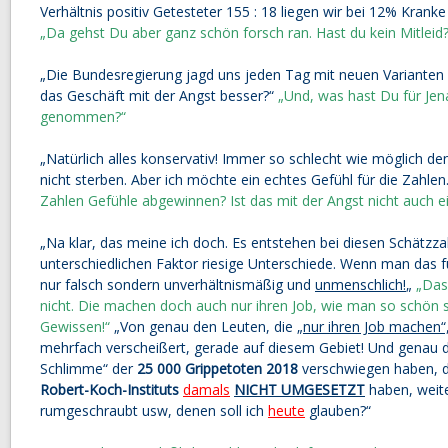
Verhältnis positiv Getesteter 155 : 18 liegen wir bei 12% Krank
„Da gehst Du aber ganz schön forsch ran. Hast du kein Mitleid?
„Die Bundesregierung jagd uns jeden Tag mit neuen Varianten 
das Geschäft mit der Angst besser?“
„Und, was hast Du für Jen
genommen?“
„Natürlich alles konservativ! Immer so schlecht wie möglich den
nicht sterben. Aber ich möchte ein echtes Gefühl für die Zahlen.
Zahlen Gefühle abgewinnen? Ist das mit der Angst nicht auch e
„Na klar, das meine ich doch. Es entstehen bei diesen Schätzz
unterschiedlichen Faktor riesige Unterschiede. Wenn man das für
nur falsch sondern unverhältnismäßig und
unmenschlich!
„
„Das 
nicht. Die machen doch auch nur ihren Job, wie man so schön 
Gewissen!“
„Von genau den Leuten, die „
nur ihren Job machen“
mehrfach verscheißert, gerade auf diesem Gebiet! Und genau di
Schlimme“ der
25 000 Grippetoten 2018
verschwiegen haben, d
Robert-Koch-Instituts
damals
NICHT UMGESETZT
haben, weit
rumgeschraubt usw, denen soll ich
heute
glauben?“