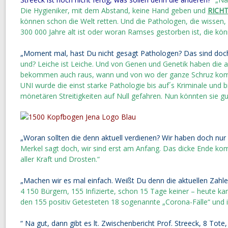
Die Hygieniker, mit dem Abstand, keine Hand geben und
RICH
können schon die Welt retten. Und die Pathologen, die wissen
300 000 Jahre alt ist oder woran Ramses gestorben ist, die k
„Moment mal, hast Du nicht gesagt Pathologen? Das sind doch
und? Leiche ist Leiche. Und von Genen und Genetik haben die 
bekommen auch raus, wann und von wo der ganze Schruz kommt
UNI wurde die einst starke Pathologie bis auf´s Kriminale und
mönetären Streitigkeiten auf Null gefahren. Nun könnten sie gu
„Woran sollten die denn aktuell verdienen? Wir haben doch nur 
Merkel sagt doch, wir sind erst am Anfang. Das dicke Ende kom
aller Kraft und Drosten.“
„Machen wir es mal einfach. Weißt Du denn die aktuellen Zahle
4 150 Bürgern, 155 Infizierte, schon 15 Tage keiner – heute k
den 155 positiv Getesteten 18 sogenannte „Corona-Fälle“ und 
“ Na gut, dann gibt es lt. Zwischenbericht Prof. Streeck, 8 Tote