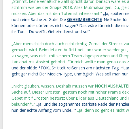
„Stimmt, keine verläßliche Zahl spricht dafür. Danach wäre es a
schlimm wie bei der Grippe 2018. Alles Mutmaßungen. Du, gleic
müssen. Aber das mit den Toten ist interessant.“
„Ja, später me
noch eine Sache zu Gute! Die
GEHEIMBERICHTE
. Ne Sache für
können oder dürfen es nicht sagen? Das wäre für mich die einz
ihr Tun… Du weißt, Geheimdienst und so!“
„Aber menschlich doch auch nicht richtig. Zumal der Streeck zum 
gemacht wird. Beim letzten Auftritt bei Lanz war er wieder gut, 
zu sagen, was nicht mit seinem Team abgesprochen und überprü
Lanz hat mit Absicht gebohrt. Für mich wollte man genau das ze
und der blöde *FOKUS* titelt reißerisch am nächsten Tag,
*Lan
geht gar nicht! Der Medien-Hype, unmöglich! Was soll man nur
„Nicht glauben, wissen. Deshalb müssen wir
NOCH AUSHALTE
Sache auf. Dieser Drosten, gestern noch mit hoher Prämie dekori
Gebet mit *Drosten bestürzt über Bilder aus Deutschland und
bekunden*..“
„Ja, und die sogenannte stärkste Rede der Kanzler
nun der echte Anfang vom Ende…“
„Ja, denn so geht es nicht we