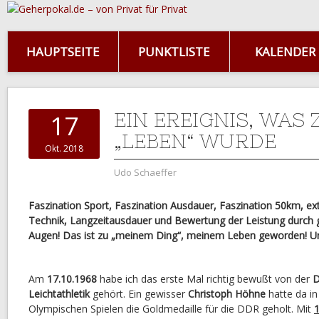
HAUPTSEITE
PUNKTLISTE
KALENDER
EIN EREIGNIS, WAS
17
„LEBEN“ WURDE
Okt. 2018
Udo Schaeffer
Faszination Sport, Faszination Ausdauer, Faszination 50km, e
Technik, Langzeitausdauer und Bewertung der Leistung durch 
Augen! Das ist zu „meinem Ding“, meinem Leben geworden! Und
Am
17.10.1968
habe ich das erste Mal richtig bewußt von der
D
Leichtathletik
gehört. Ein gewisser
Christoph Höhne
hatte da in
Olympischen Spielen die Goldmedaille für die DDR geholt. Mit