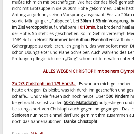
mußte ich mich mit beschäftigen. Wie hat der das bloß gemac
nicht mit Brotsuppe in die 2000m Höhe gekommen. Dabei hatt
Anfang an geführt, seinen Vorsprung ausgebaut. Erst ab 20km 
so die Mär, ging er „Fullspeed“, bei
30km 1:53min Vorsprung, b
im Ziel verdoppelt!
auf unfaßbare
10:13min.
bei brodelnd heiße
der Höhe. So steht es geschrieben. So im Gehirn verfestigt. Mei
1969 rief ein
Horst Brummer bei Aufbau Eisenhüttenstadt
über 
Gehergruppe zu etablieren. Ich ging hin, das war sofort mein 
schon Übungsleiter und Pläne-Schreiber. Auch während des Le
Prüfungen pflegte ich mein „Ding“ schon mit Intervallen unter 
ALLES WEGEN CHRISTOPH mit seinem Olympia
Zu 2/3 Christoph und 1/3 Horst!…
Es war um mich geschehen. 
heute ertragen. Es bleibt, was ich durch ihn geschaffen und ge
schaffe… Und viele freuen sich noch heute. Über
500 Kindern
ha
beigebracht, selbst zu den
50km-Matadoren
aufgestiegen und 
Leistungssport von Christoph auch gegen ihn gegangen. Das ich
Senioren
nun noch einmal darf und gern mit ihm zusammen a
noch das Sahnehäubchen.
Danke Christoph!
Kategorie
Aktuell