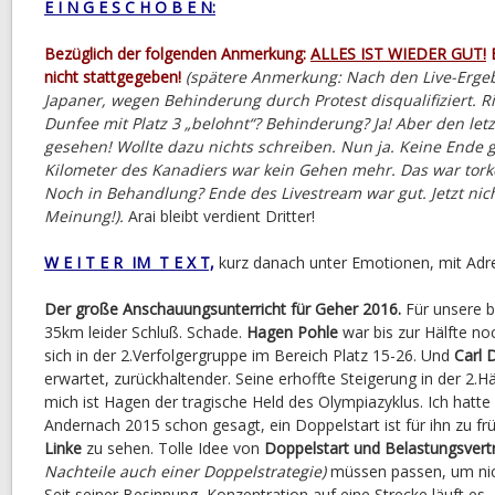
E I N G E S C H O B E N:
Bezüglich der folgenden Anmerkung:
ALLES IST WIEDER GUT!
E
nicht stattgegeben!
(spätere Anmerkung: Nach den Live-Erge
Japaner, wegen Behinderung durch Protest disqualifiziert. 
Dunfee mit Platz 3 „belohnt“? Behinderung? Ja! Aber den le
gesehen! Wollte dazu nichts schreiben. Nun ja. Keine Ende gu
Kilometer des Kanadiers war kein Gehen mehr. Das war torke
Noch in Behandlung? Ende des Livestream war gut. Jetzt nich
Meinung!).
Arai bleibt verdient Dritter!
W E I T E R IM T E X T,
kurz danach unter Emotionen, mit Adre
Der große Anschauungsunterricht für Geher 2016.
Für unsere 
35km leider Schluß. Schade.
Hagen Pohle
war bis zur Hälfte no
sich in der 2.Verfolgergruppe im Bereich Platz 15-26. Und
Carl
erwartet, zurückhaltender. Seine erhoffte Steigerung in der 2.Häl
mich ist Hagen der tragische Held des Olympiazyklus. Ich hatte 
Andernach 2015 schon gesagt, ein Doppelstart ist für ihn zu fr
Linke
zu sehen. Tolle Idee von
Doppelstart und Belastungsvertr
Nachteile auch einer Doppelstrategie)
müssen passen, um nich
Seit seiner Besinnung, Konzentration auf eine Strecke läuft es