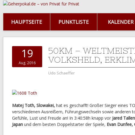
HAUPTSEITE
PUNKTLISTE
KALENDER
50KM – WELTMEIST
19
VOLKSHELD, ERKLI
Aug. 2016
Udo Schaeffer
Matej Toth, Slowakei,
hat es geschafft! Großer Sieger eines T
verschiedenen Ausreißern, Führungswechseln sowie anderen tol
Gefühle, Lust und Freude an! In 3:40:58h knapp vor
Jared Tallen
Japan
und dem besten Doppelstarter der Spiele,
Evan Dunfee,