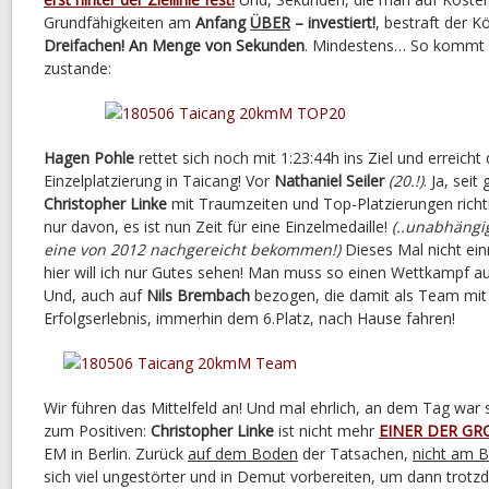
Grundfähigkeiten am
Anfang
ÜBER
– investiert!
, bestraft der 
Dreifachen! An Menge von Sekunden
. Mindestens… So kommt 
zustande:
Hagen Pohle
rettet sich noch mit 1:23:44h ins Ziel und erreich
Einzelplatzierung in Taicang! Vor
Nathaniel Seiler
(20.!)
. Ja, sei
Christopher Linke
mit Traumzeiten und Top-Platzierungen richt
nur davon, es ist nun Zeit für eine Einzelmedaille!
(..unabhängi
eine von 2012 nachgereicht bekommen!)
Dieses Mal nicht ei
hier will ich nur Gutes sehen! Man muss so einen Wettkampf a
Und, auch auf
Nils Brembach
bezogen, die damit als Team mit
Erfolgserlebnis, immerhin dem 6.Platz, nach Hause fahren!
Wir führen das Mittelfeld an! Und mal ehrlich, an dem Tag war 
zum Positiven:
Christopher Linke
ist nicht mehr
EINER DER GR
EM in Berlin. Zurück
auf dem Boden
der Tatsachen,
nicht am 
sich viel ungestörter und in Demut vorbereiten, um dann trotzd