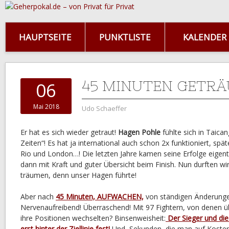
HAUPTSEITE
PUNKTLISTE
KALENDER
45 MINUTEN GETR
06
Mai 2018
Udo Schaeffer
Er hat es sich wieder getraut!
Hagen Pohle
fühlte sich in Taican
Zeiten“! Es hat ja international auch schon 2x funktioniert, späte
Rio und London…! Die letzten Jahre kamen seine Erfolge eigentli
dann mit Kraft und guter Übersicht beim Finish. Nun durften wi
träumen, denn unser Hagen führte!
Aber nach
45 Minuten, AUFWACHEN,
von ständigen Änderung
Nervenaufreibend! Überraschend! Mit 97 Fightern, von denen ü
ihre Positionen wechselten? Binsenweisheit:
Der Sieger und die
erst hinter der Ziellinie fest!
Und, Sekunden, die man auf Kosten