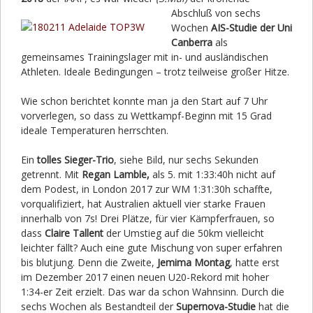
Abschluß von sechs
Wochen
AIS-Studie der Uni
Canberra
als
gemeinsames Trainingslager mit in- und ausländischen
Athleten. Ideale Bedingungen – trotz teilweise großer Hitze.
Wie schon berichtet konnte man ja den Start auf 7 Uhr
vorverlegen, so dass zu Wettkampf-Beginn mit 15 Grad
ideale Temperaturen herrschten.
Ein
tolles Sieger-Trio
, siehe Bild, nur sechs Sekunden
getrennt. Mit
Regan Lamble,
als 5. mit 1:33:40h nicht auf
dem Podest, in London 2017 zur WM 1:31:30h schaffte,
vorqualifiziert, hat Australien aktuell vier starke Frauen
innerhalb von 7s! Drei Plätze, für vier Kämpferfrauen, so
dass
Claire Tallent
der Umstieg auf die 50km vielleicht
leichter fällt? Auch eine gute Mischung von super erfahren
bis blutjung. Denn die Zweite,
Jemima Montag
, hatte erst
im Dezember 2017 einen neuen U20-Rekord mit hoher
1:34-er Zeit erzielt. Das war da schon Wahnsinn. Durch die
sechs Wochen als Bestandteil der
Supernova-Studie
hat die