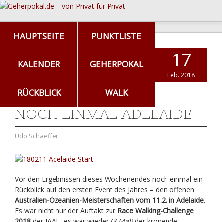
HAUPTSEITE
PUNKTLISTE
17
KALENDER
GEHERPOKAL
Feb. 2018
RÜCKBLICK
WALK
NOCH EINMAL ADELAIDE
Udo Schaeffer
Vor den Ergebnissen dieses Wochenendes noch einmal ein
Rückblick auf den ersten Event des Jahres – den offenen
Australien-Ozeanien-Meisterschaften vom 11.2. in Adelaide
.
Es war nicht nur der Auftakt zur
Race Walking-Challenge
2018
der IAAF, es war wieder
(3.Mal)
der krönende