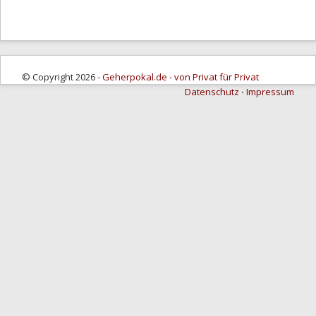
© Copyright 2026 -
Geherpokal.de - von Privat für Privat
Datenschutz
⋅
Impressum