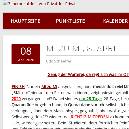
HAUPTSEITE
PUNKTLISTE
KALENDER
MI ZU MI, 8. APRIL
08
Apr. 2020
Udo Schaeffer
Genug der Warterei, da regt sich was im Os
FINISH:
Nur ein
Mi zu Mi
ausgelassen, aber
medial doch viel län
„Blättern“ hier auf den Seiten nach hinten, zeigt, wieviel gefühl
2020
vergangen sind? Dabei sind es
nur 28 Tage
. 28 Tage, bei
Quarantäne
begeben habe,
in Quarantäne vor mir selbst
… Ich 
verleugnet, dann dem Massenhype „geglaubt“, aber wollte „ve
Selbstwertgefühl??? wieder mal
RICHTIG MITREDEN
zu können 
Udo, wieder gescheitert. Beim Studieren, dem förmlichen Rein
und Fakten begegnete mir immer mehr die Schimäre des sich s