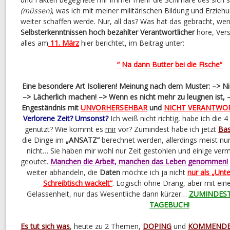
(müssen)
, was ich mit meiner militärischen Bildung und Erzieh
weiter schaffen werde. Nur, all das? Was hat das gebracht, we
Selbsterkenntnissen hoch bezahlter Verantwortlicher
höre, Ver
alles am
11. März
hier berichtet, im Beitrag unter:
“ Na dann Butter bei die Fische“
Eine besondere Art Isolieren! Meinung nach dem Muster: –> N
–> Lächerlich machen! –> Wenn es nicht mehr zu leugnen ist,
Engeständnis mit
UNVORHERSEHBAR
und
NICHT VERANTWO
Verlorene Zeit?
Umsonst?
Ich weiß nicht richtig, habe ich die 
genutzt? Wie kommt es
mir
vor? Zumindest habe ich jetzt
Bas
die Dinge im
„ANSATZ“
berechnet werden, allerdings meist nur 
nicht… Sie haben mir wohl nur Zeit gestohlen und einige ver
geoutet.
Manchen die Arbeit, manchen das Leben genommen!
weiter abhandeln, die
Daten
möchte ich ja nicht
nur als „Unt
Schreibtisch wackelt“
. Logisch ohne Drang, aber mit ein
Gelassenheit, nur das Wesentliche dann kürzer…
ZUMINDEST 
TAGEBUCH!
Es tut sich was
, heute zu 2 Themen,
DOPING
und
KOMMENDE