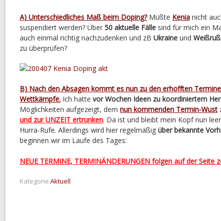
A) Unterschiedliches Maß beim Doping?
Müßte
Kenia
nicht au
suspendiert werden? Über
50 aktuelle Fälle
sind für mich ein M
auch einmal richtig nachzudenken und zB
Ukraine
und
Weißruß
zu überprüfen?
B) Nach den Absagen kommt es nun zu den erhofften Terminen 
Wettkämpfe.
Ich hatte
vor Wochen Ideen zu koordiniertem He
Möglichkeiten aufgezeigt, dem
nun kommenden Termin-Wust
z
und zur UNZEIT ertrunken
. Da ist und bleibt mein Kopf nun le
Hurra-Rufe. Allerdings wird hier regelmäßig
über bekannte Vorh
beginnen wir im Laufe des Tages:
NEUE TERMINE, TERMINÄNDERUNGEN folgen auf der Seite ze
Kategorie
Aktuell